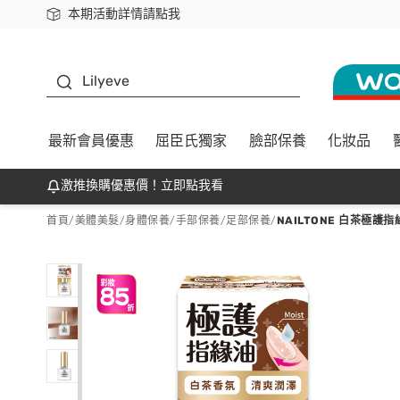
本期活動詳情請點我
下載app最高回饋$350
K beauty
Lilyeve
最新會員優惠
屈臣氏獨家
臉部保養
化妝品
激推換購優惠價！立即點我看
首頁
/
美體美髮
/
身體保養
/
手部保養/足部保養
/
NAILTONE 白茶極護指緣油