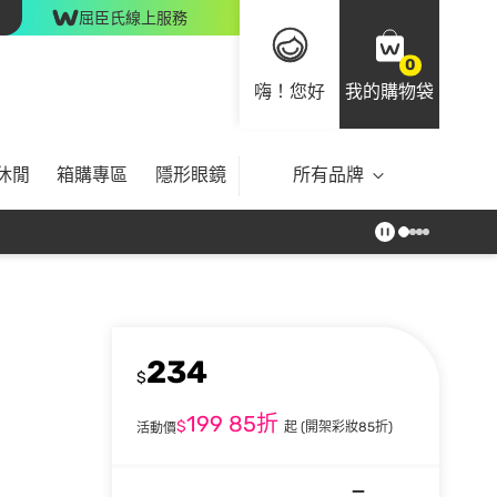
屈臣氏線上服務
0
嗨！您好
我的購物袋
休閒
箱購專區
隱形眼鏡
所有品牌
234
$
199
85折
$
起
(開架彩妝85折)
活動價