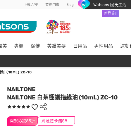
Watsons 屈氏生活
下載 APP
查詢門市
Blog
新登場!!
醫美
專櫃
保健
美體美髮
日用品
男性用品
運動
 (10ML) ZC-10
NAILTONE
NAILTONE 白茶極護指緣油 (10mL) ZC-10
開架彩妝85折
刷滙豐卡滿$888送3萬點