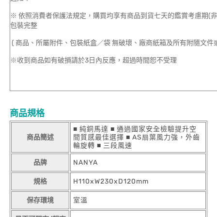
※ 依照消費者保護法規定，購買均享有商品到貨七天的鑑賞考慮期(
包裝完整
( 商品、所屬附件、包裝紙盒／袋 無破壞、廠商紙箱及所有附隨文件或
※收到商品如有破損請於3日內反應，超過時間恕不受理
商品規格
■ 純銅馬達 ■ 通過國家安全檢驗提升空
商品簡述
間質感最佳選擇 ■ AS扇葉風力強，外齒
輪旋轉 ■ 三段風速
品牌
NANYA
規格
H110xW230xD120mm
保存環境
室溫