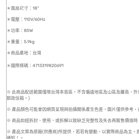
＊風扇尺寸：18"
＊電壓：110V/60Hz
＊功率：80W
＊重量：5.9kg
＊商品產地：台灣
＊國際條碼：4713319820691
※ 此商品配送範圍僅限台灣本島區，不含偏遠地區及山區及離島、外
郵政信箱。)
※ 產品顏色可能會因網頁呈現與拍攝關係產生色差，圖片僅供參考，
※ 商品如經拆封、使用、或拆解以致缺乏完整性及失去再販售價值時，
※ 產品文案為原廠(供應商)所提供，若若有變動，以實際商品為主
通知！。