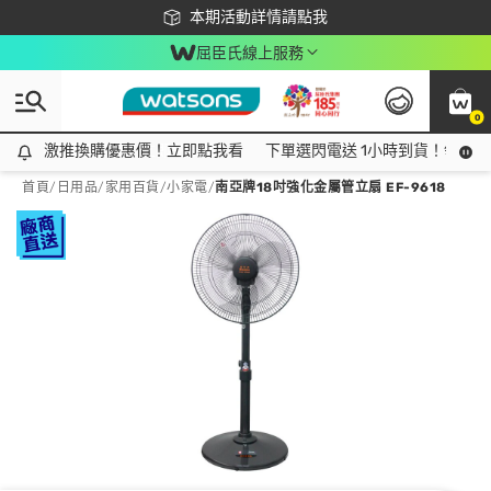
下載app最高回饋$350
本期活動詳情請點我
屈臣氏線上服務
0
激推換購優惠價！立即點我看
激推換購優惠價！立即點我看
下單選閃電送 1小時到貨！領神券
首頁
/
日用品
/
家用百貨
/
小家電
/
南亞牌18吋強化金屬管立扇 EF-9618