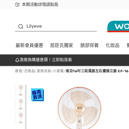
本期活動詳情請點我
下載app最高回饋$350
K beauty
Lilyeve
最新會員優惠
屈臣氏獨家
臉部保養
化妝品
激推換購優惠價！立即點我看
首頁
/
日用品
/
家用百貨
/
小家電
/
南亞16吋三段風速左右擺頭立扇 EF-16