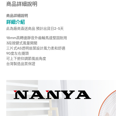
商品詳細說明
商品詳細說明
詳細介紹
此為廠商直送商品 預計出貨日2-5天
18mm高轉速靜音外齒輪馬達堅固耐用
3段按鍵式風量開關
三片式AS透明扇葉設計風力柔和舒適
90度左右擺頭
可上下俯仰調節風扇角度
台灣製造品質保證