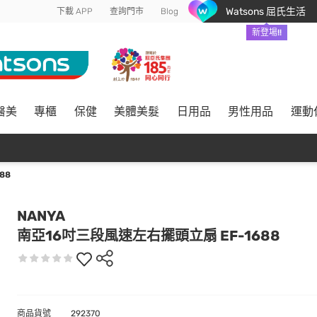
Watsons 屈氏生活
下載 APP
查詢門市
Blog
新登場!!
醫美
專櫃
保健
美體美髮
日用品
男性用品
運動
88
NANYA
南亞16吋三段風速左右擺頭立扇 EF-1688
商品貨號
292370