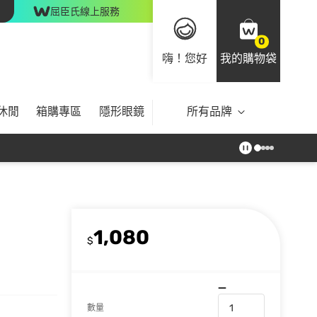
屈臣氏線上服務
0
嗨！您好
我的購物袋
休閒
箱購專區
隱形眼鏡
所有品牌
1,080
$
數量