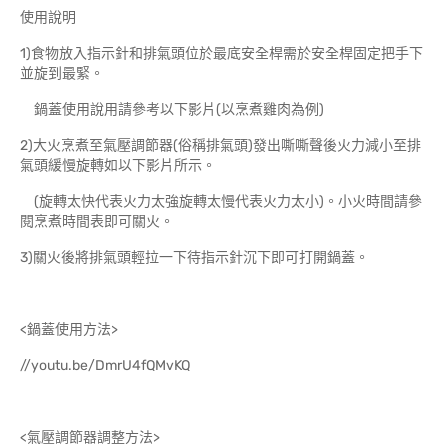
使用說明
1)食物放入指示針和排氣頭位於最底安全桿需於安全桿固定把手下
並旋到最緊。
鍋蓋使用說用請參考以下影片(以烹煮雞肉為例)
2)大火烹煮至氣壓調節器(俗稱排氣頭)發出嘶嘶聲後火力減小至排
氣頭緩慢旋轉如以下影片所示。
(旋轉太快代表火力太強旋轉太慢代表火力太小)。小火時間請參
閱烹煮時間表即可關火。
3)關火後將排氣頭輕拉一下待指示針沉下即可打開鍋蓋。
<鍋蓋使用方法>
//youtu.be/DmrU4fQMvKQ
<氣壓調節器調整方法>