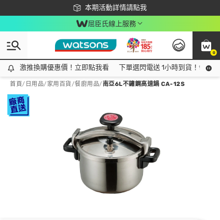
下載app最高回饋$350
本期活動詳情請點我
屈臣氏線上服務
0
激推換購優惠價！立即點我看
激推換購優惠價！立即點我看
下單選閃電送 1小時到貨！領神券
首頁
/
日用品
/
家用百貨
/
餐廚用品
/
南亞6L不鏽鋼高速鍋 CA-12S