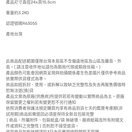
產品尺寸直徑24x高15.5cm
重量約3.2KG
認證號碼R63055
產地台灣
此商品配送範圍僅限台灣本島區不含偏遠地區及山區及離島、外
島。( 請注意收件地址請勿為郵局代領或郵政信箱。)
產品顏色可能會因網頁呈現與拍攝關係產生色差圖片僅供參考商品
依實際供貨樣式為準。
商品如經拆封、使用、或拆解以致缺乏完整性及失去再販售價值時
恕無法退(換)貨
產品文案為原廠(供應商)所提供若若有變動以實際商品為主。原廠
保留變更之權利若有變更恕不另行通知
依照消費者保護法規定購買均享有商品到貨七天的鑑賞考慮期(非
試用期)商品如需退回必須是保持全新且包裝完整
( 商品、所屬附件、包裝紙盒/袋 無破壞、廠商紙箱及所有附隨文
件或資料之完整性 ) 否則恕不接受退貨。
收到商品如有破損請於3日內反應超過時間恕不受理