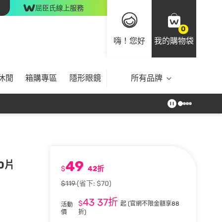
屈臣氏線上服務
0
嗨！您好
我的購物袋
休閒
箱購專區
隱形眼鏡
所有品牌
49
80片
$
42折
$119
(省下: $70)
43
37折
$
起
(官網不限金額享88
活動
價
折)