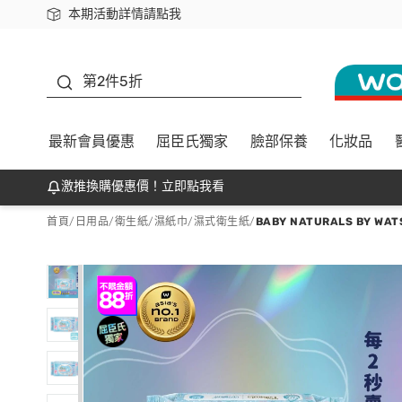
本期活動詳情請點我
下載app最高回饋$350
善存
第2件5折
最新會員優惠
屈臣氏獨家
臉部保養
化妝品
激推換購優惠價！立即點我看
首頁
/
日用品
/
衛生紙
/
濕紙巾/濕式衛生紙
/
BABY NATURALS BY W