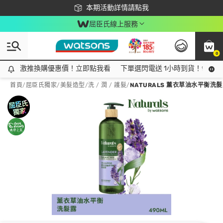
下載app最高回饋$350
本期活動詳情請點我
屈臣氏線上服務
0
激推換購優惠價！立即點我看
激推換購優惠價！立即點我看
下單選閃電送 1小時到貨！領神券
首頁
/
屈臣氏獨家
/
美髮造型
/
洗 / 潤 / 護髮
/
NATURALS 薰衣草油水平衡洗髮