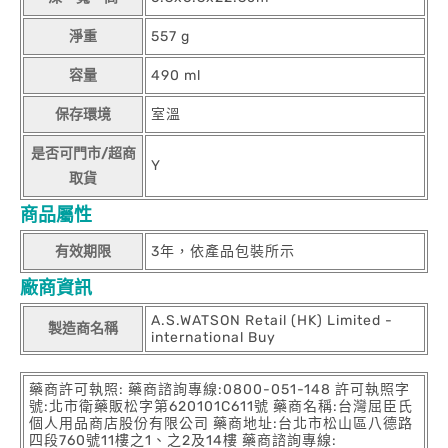
淨重
557 g
容量
490 ml
保存環境
室溫
是否可門市/超商
Y
取貨
商品屬性
有效期限
3年，依產品包裝所示
廠商資訊
A.S.WATSON Retail (HK) Limited -
製造商名稱
international Buy
藥商許可執照: 藥商諮詢專線:0800-051-148 許可執照字
號:北市衛藥販松字第620101C611號 藥商名稱:台灣屈臣氏
個人用品商店股份有限公司 藥商地址:台北市松山區八德路
四段760號11樓之1、之2及14樓 藥商諮詢專線: