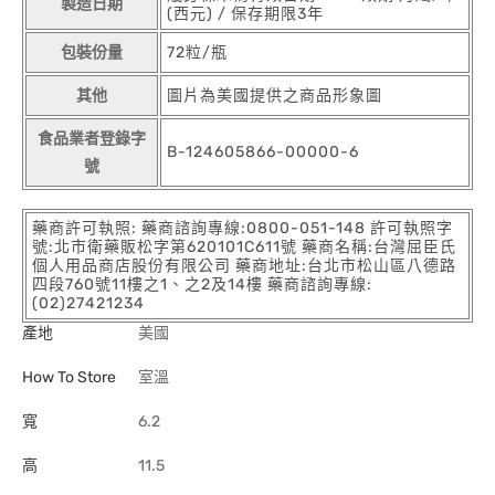
製造日期
(西元) / 保存期限3年
包裝份量
72粒/瓶
其他
圖片為美國提供之商品形象圖
食品業者登錄字
B-124605866-00000-6
號
藥商許可執照: 藥商諮詢專線:0800-051-148 許可執照字
號:北市衛藥販松字第620101C611號 藥商名稱:台灣屈臣氏
個人用品商店股份有限公司 藥商地址:台北市松山區八德路
四段760號11樓之1、之2及14樓 藥商諮詢專線:
(02)27421234
產地
美國
How To Store
室溫
寬
6.2
高
11.5