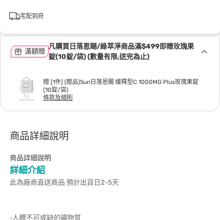
宅配到府
凡購買日落恩賜/綠萃淨商品滿$499即贈玫瑰果
滿額贈
錠(10錠/袋) (數量有限,送完為止)
贈 [1件] (贈品)Sun日落恩賜 緩釋型C 1000MG Plus玫瑰果錠
(10錠/袋)
條款及細則
商品詳細說明
商品詳細說明
詳細介紹
此為廠商直送商品 預計出貨日2-5天
-人體不可或缺的礦物質