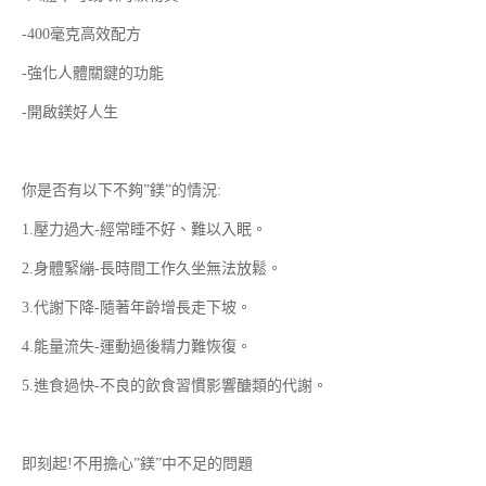
-400毫克高效配方
-強化人體關鍵的功能
-開啟鎂好人生
你是否有以下不夠”鎂”的情況:
1.壓力過大-經常睡不好、難以入眠。
2.身體緊繃-長時間工作久坐無法放鬆。
3.代謝下降-隨著年齡增長走下坡。
4.能量流失-運動過後精力難恢復。
5.進食過快-不良的飲食習慣影響醣類的代謝。
即刻起!不用擔心”鎂”中不足的問題