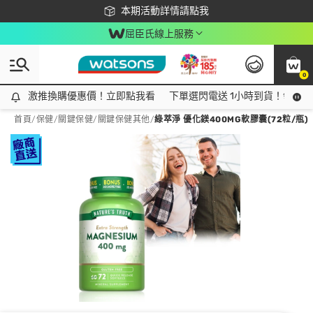
下載app最高回饋$350
本期活動詳情請點我
屈臣氏線上服務
0
激推換購優惠價！立即點我看
激推換購優惠價！立即點我看
下單選閃電送 1小時到貨！領神券
首頁
/
保健
/
關鍵保健
/
關鍵保健其他
/
綠萃淨 優化鎂400MG軟膠囊(72粒/瓶)