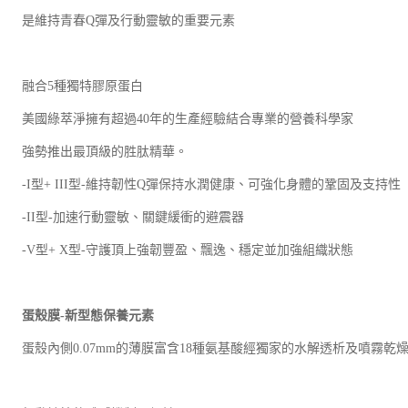
是維持青春Q彈及行動靈敏的重要元素
融合5種獨特膠原蛋白
美國綠萃淨擁有超過40年的生產經驗結合專業的營養科學家
強勢推出最頂級的胜肽精華。
-I型+ III型-維持韌性Q彈保持水潤健康、可強化身體的鞏固及支持性
-II型-加速行動靈敏、關鍵緩衝的避震器
-V型+ X型-守護頂上強韌豐盈、飄逸、穩定並加強組織狀態
蛋殼膜-新型態保養元素
蛋殼內側0.07mm的薄膜富含18種氨基酸經獨家的水解透析及噴霧