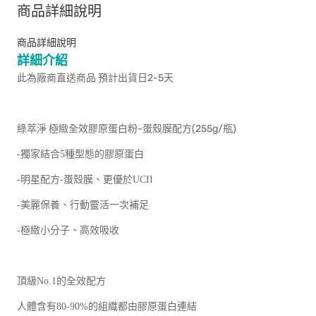
商品詳細說明
商品詳細說明
詳細介紹
此為廠商直送商品 預計出貨日2-5天
綠萃淨 極緻全效膠原蛋白粉-蛋殼膜配方(255g/瓶)
-獨家結合5種型態的膠原蛋白
-明星配方-蛋殼膜、更優於UCII
-美麗保養、行動靈活一次補足
-極緻小分子、高效吸收
頂級No.1的全效配方
人體含有80-90%的組織都由膠原蛋白連結