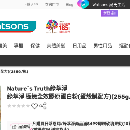
Watsons 屈氏生活
下載 APP
查詢門市
Blog
新登場!!
醫美
專櫃
保健
美體美髮
日用品
男性用品
運動
方)(255G/瓶)
Nature`s Truth綠萃淨
綠萃淨 極緻全效膠原蛋白粉(蛋殼膜配方)(255g
凡購買日落恩賜/綠萃淨商品滿$499即贈玫瑰果錠(10錠
滿額贈
(數量有限,送完為止)