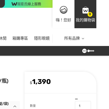
屈臣氏線上服務
0
嗨！您好
我的購物袋
休閒
箱購專區
隱形眼鏡
所有品牌
1,390
/瓶)
$
/袋)
數量