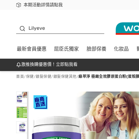
本期活動詳情請點我
下載app最高回饋$350
K beauty
Lilyeve
最新會員優惠
屈臣氏獨家
臉部保養
化妝品
激推換購優惠價！立即點我看
首頁
/
保健
/
銀髮保健
/
銀髮保健其他
/
綠萃淨 極緻全效膠原蛋白粉(蛋殼膜配