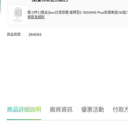
贈 [1件] (贈品)Sun日落恩賜 緩釋型C 1000MG Plus玫瑰果錠(10錠/
條款及細則
商品貨號
284082
商品詳細說明
廠商資訊
優惠活動
付款