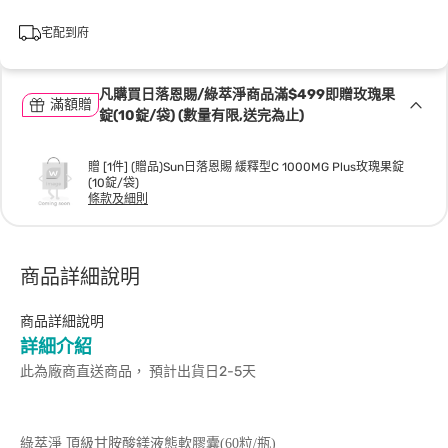
宅配到府
凡購買日落恩賜/綠萃淨商品滿$499即贈玫瑰果
滿額贈
錠(10錠/袋) (數量有限,送完為止)
贈 [1件] (贈品)Sun日落恩賜 緩釋型C 1000MG Plus玫瑰果錠
(10錠/袋)
條款及細則
商品詳細說明
商品詳細說明
詳細介紹
此為廠商直送商品， 預計出貨日2-5天
綠萃淨 頂級甘胺酸鎂液態軟膠囊(60粒/瓶)