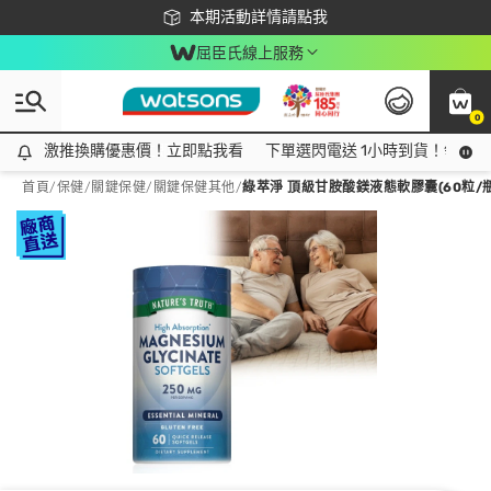
下載app最高回饋$350
本期活動詳情請點我
屈臣氏線上服務
0
激推換購優惠價！立即點我看
激推換購優惠價！立即點我看
下單選閃電送 1小時到貨！領神券
首頁
/
保健
/
關鍵保健
/
關鍵保健其他
/
綠萃淨 頂級甘胺酸鎂液態軟膠囊(60粒/瓶