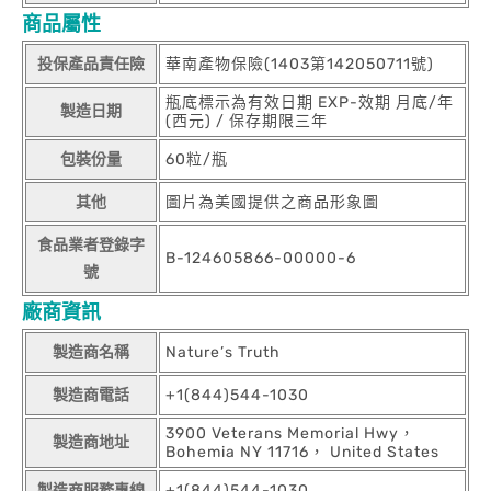
商品屬性
投保產品責任險
華南產物保險(1403第142050711號)
瓶底標示為有效日期 EXP-效期 月底/年
製造日期
(西元) / 保存期限三年
包裝份量
60粒/瓶
其他
圖片為美國提供之商品形象圖
食品業者登錄字
B-124605866-00000-6
號
廠商資訊
製造商名稱
Nature’s Truth
製造商電話
+1(844)544-1030
3900 Veterans Memorial Hwy，
製造商地址
Bohemia NY 11716， United States
製造商服務專線
+1(844)544-1030