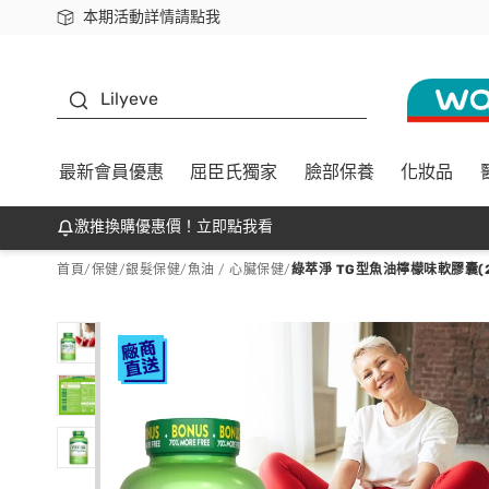
本期活動詳情請點我
下載app最高回饋$350
K beauty
Lilyeve
最新會員優惠
屈臣氏獨家
臉部保養
化妝品
激推換購優惠價！立即點我看
首頁
/
保健
/
銀髮保健
/
魚油 / 心臟保健
/
綠萃淨 TG型魚油檸檬味軟膠囊(2