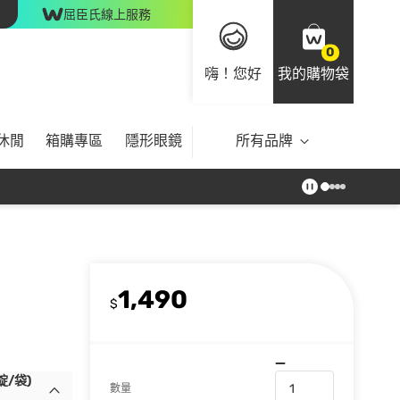
屈臣氏線上服務
0
嗨！您好
我的購物袋
休閒
箱購專區
隱形眼鏡
所有品牌
1,490
$
/袋)
數量