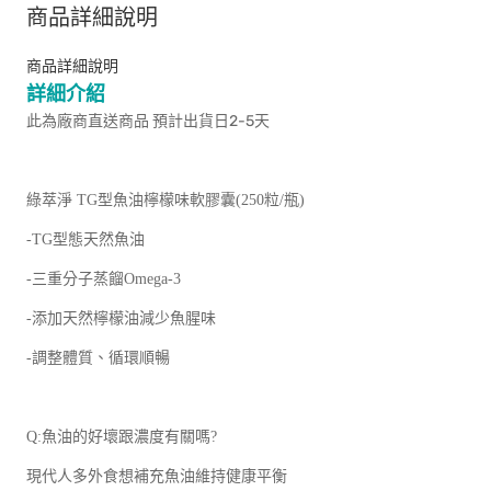
商品詳細說明
商品詳細說明
詳細介紹
此為廠商直送商品 預計出貨日2-5天
綠萃淨 TG型魚油檸檬味軟膠囊(250粒/瓶)
-TG型態天然魚油
-三重分子蒸餾Omega-3
-添加天然檸檬油減少魚腥味
-調整體質、循環順暢
Q:魚油的好壞跟濃度有關嗎?
現代人多外食想補充魚油維持健康平衡