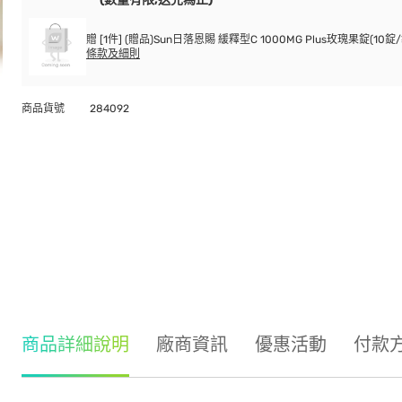
贈 [1件] (贈品)Sun日落恩賜 緩釋型C 1000MG Plus玫瑰果錠(10錠/
條款及細則
商品貨號
284092
商品詳細說明
廠商資訊
優惠活動
付款