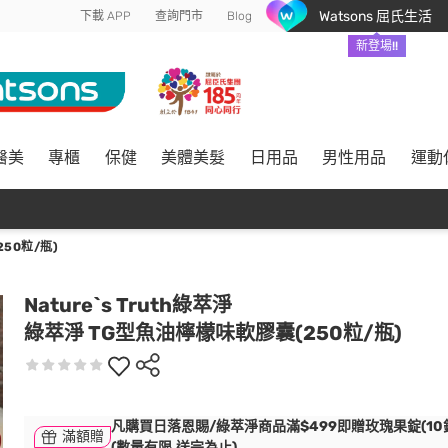
Watsons 屈氏生活
下載 APP
查詢門市
Blog
新登場!!
醫美
專櫃
保健
美體美髮
日用品
男性用品
運動
50粒/瓶)
Nature`s Truth綠萃淨
綠萃淨 TG型魚油檸檬味軟膠囊(250粒/瓶)
凡購買日落恩賜/綠萃淨商品滿$499即贈玫瑰果錠(10錠
滿額贈
(數量有限,送完為止)