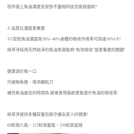
但市面上魚油濃度及型態不盡相同該怎麼挑選呢?
A:品質比濃度更重要
TG型態魚油濃度為30%~40%身體的吸收作用率可高達50%UP!
綠萃淨採用天然純淨的魚油來源能夠”有效吸收”是更重要的關鍵!
健康源於每一口
代謝無負擔、增添續航力
補充魚油最佳的時間為:飯後食用脂肪更能提升魚油的吸收率
綠萃淨提供多種容量包裝守護全家人的健康!
60粒個人瓶、125粒增量瓶、250粒家庭號