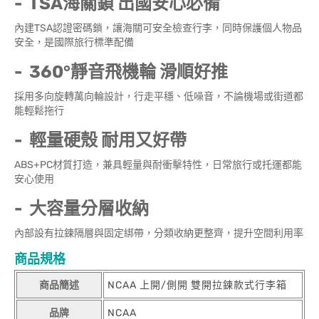
- TSA海關鎖 出國安心必備
內建TSA認證密碼鎖，讓海關可安全檢查行李，同時保護個人物品
安全，是國際旅行標準配備
- 360°靜音飛機輪 滑順好推
採用多向旋轉萬向輪設計，行走平穩、低噪音，不論機場或街道都
能輕鬆拖行
- 輕量硬殼 耐用又好帶
ABS+PC材質打造，兼具輕量與耐衝擊特性，日常旅行或托運都能
安心使用
- 大容量分層收納
內部設有拉鍊隔層與固定綁帶，分類收納更整齊，提升空間利用率
商品規格
商品簡述
NCAA 上開/側開 雙開拉鍊款式行李箱
品牌
NCAA