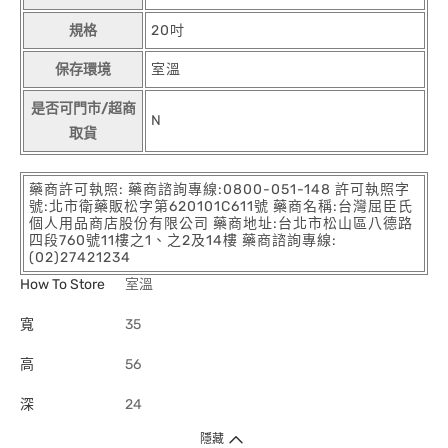
規格
20吋
保存環境
室溫
是否可門市/超商
N
取貨
藥商許可執照: 藥商諮詢專線:0800-051-148 許可執照字
號:北市衛藥販松字第620101C611號 藥商名稱:台灣屈臣氏
個人用品商店股份有限公司 藥商地址:台北市松山區八德路
四段760號11樓之1、之2及14樓 藥商諮詢專線:
(02)27421234
How To Store
室溫
寬
35
高
56
深
24
隱藏