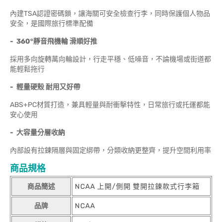
內建TSA認證密碼鎖，讓海關可安全檢查行李，同時保護個人物品
安全，是國際旅行標準配備
- 360°
靜音飛機輪
滑順好推
採用多向旋轉萬向輪設計，行走平穩、低噪音，不論機場或街道都
能輕鬆拖行
-
輕量硬殼
耐用又好帶
ABS+PC材質打造，兼具輕量與耐衝擊特性，日常旅行或托運都能
安心使用
-
大容量分層收納
內部設有拉鍊隔層與固定綁帶，分類收納更整齊，提升空間利用率
商品規格
商品簡述
NCAA 上開/側開 雙開拉鍊款式行李箱
品牌
NCAA