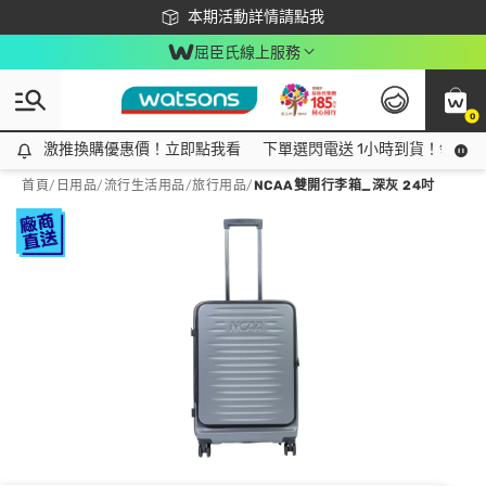
下載app最高回饋$350
本期活動詳情請點我
屈臣氏線上服務
0
激推換購優惠價！立即點我看
激推換購優惠價！立即點我看
下單選閃電送 1小時到貨！領神券
首頁
/
日用品
/
流行生活用品
/
旅行用品
/
NCAA雙開行李箱_深灰 24吋