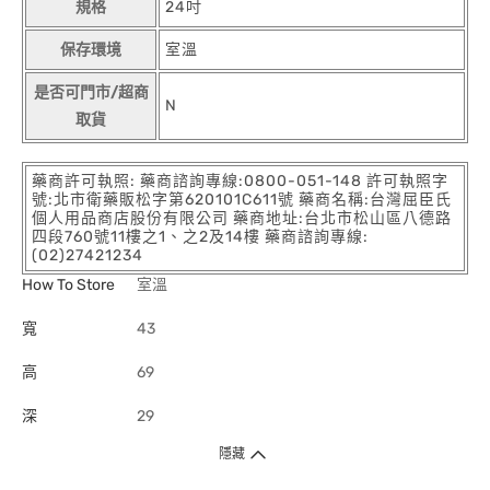
規格
24吋
保存環境
室溫
是否可門市/超商
N
取貨
藥商許可執照: 藥商諮詢專線:0800-051-148 許可執照字
號:北市衛藥販松字第620101C611號 藥商名稱:台灣屈臣氏
個人用品商店股份有限公司 藥商地址:台北市松山區八德路
四段760號11樓之1、之2及14樓 藥商諮詢專線:
(02)27421234
How To Store
室溫
寬
43
高
69
深
29
隱藏