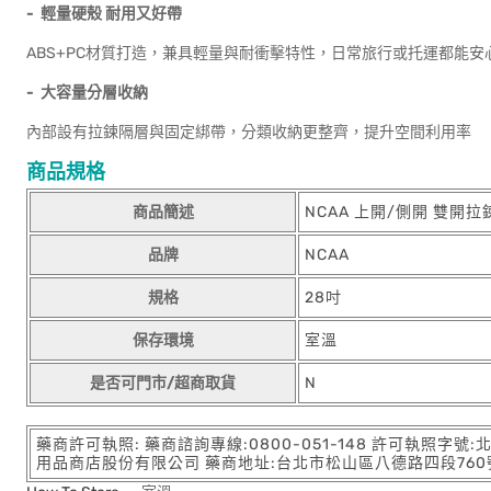
-
輕量硬殼
耐用又好帶
ABS+PC材質打造，兼具輕量與耐衝擊特性，日常旅行或托運都能安
-
大容量分層收納
內部設有拉鍊隔層與固定綁帶，分類收納更整齊，提升空間利用率
商品規格
商品簡述
NCAA 上開/側開 雙開
品牌
NCAA
規格
28吋
保存環境
室溫
是否可門市/超商取貨
N
藥商許可執照: 藥商諮詢專線:0800-051-148 許可執照字號
用品商店股份有限公司 藥商地址:台北市松山區八德路四段760號11樓