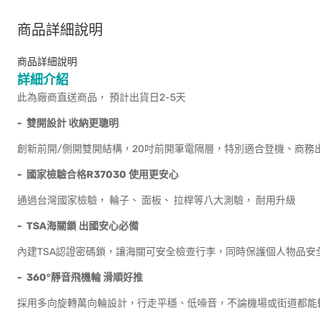
商品詳細說明
商品詳細說明
詳細介紹
此為廠商直送商品， 預計出貨日2-5天
-
雙開設計
收納更聰明
創新前開/側開雙開結構，20吋前開筆電隔層，特別適合登機、商務
-
國家檢驗合格R37030
使用更安心
通過台灣國家檢驗， 輪子、 面板、 拉桿等八大測驗， 耐用升級
- TSA
海關鎖
出國安心必備
內建TSA認證密碼鎖，讓海關可安全檢查行李，同時保護個人物品安
- 360°
靜音飛機輪
滑順好推
採用多向旋轉萬向輪設計，行走平穩、低噪音，不論機場或街道都能