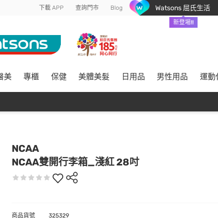
Watsons 屈氏生活
下載 APP
查詢門市
Blog
新登場!!
醫美
專櫃
保健
美體美髮
日用品
男性用品
運動
NCAA
NCAA雙開行李箱_淺紅 28吋
商品貨號
325329