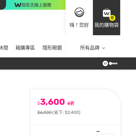
屈臣氏線上服務
0
嗨！您好
我的購物袋
休閒
箱購專區
隱形眼鏡
所有品牌
3,600
$
6折
$6,000
(省下: $2,400)