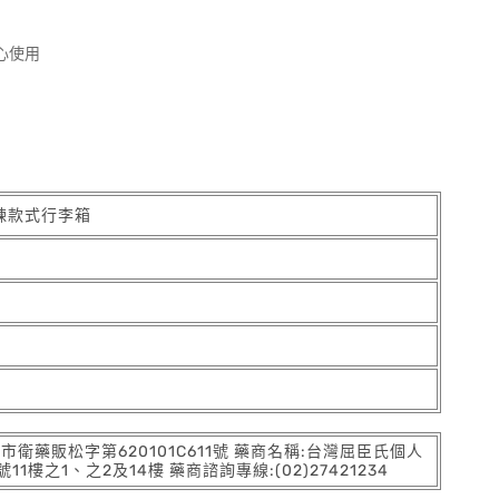
心使用
拉鍊款式行李箱
:北市衛藥販松字第620101C611號 藥商名稱:台灣屈臣氏個人
之1、之2及14樓 藥商諮詢專線:(02)27421234