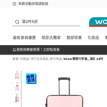
本期活動詳情請點我
下載app最高回饋$350
善存
第2件5折
最新會員優惠
屈臣氏獨家
臉部保養
化妝品
激推換購優惠價！立即點我看
首頁
/
日用品
/
流行生活用品
/
旅行用品
/
NCAA雙開行李箱_淺紅 28吋