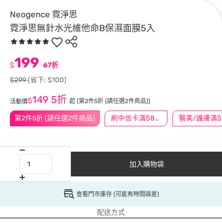
Neogence 霓淨思
霓淨思無針水光維他命B保濕面膜5入
199
$
67折
$299
(省下: $100)
149
5折
$
起
(第2件5折 (請任選2件商品))
活動價
第2件5折 (請任選2件商品)
刷中信卡滿$888送3萬點
加入購物袋
查看門市庫存 (可能有時間誤差)
配送方式