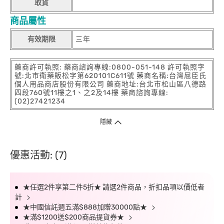
取貨
商品屬性
有效期限
三年
藥商許可執照: 藥商諮詢專線:0800-051-148 許可執照字
號:北市衛藥販松字第620101C611號 藥商名稱:台灣屈臣氏
個人用品商店股份有限公司 藥商地址:台北市松山區八德路
四段760號11樓之1、之2及14樓 藥商諮詢專線:
(02)27421234
隱藏
優惠活動: (7)
★任選2件享第二件5折★ 請選2件商品，折扣品項以價低者
計
★中國信託週五滿$888加贈30000點★
★滿$1200送$200商品提貨券★