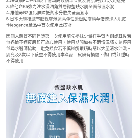
2.超微細PCA-Na破千億顆高效精華深度浸潤肌底敷出水光透亮
3.維他命B5強力注水浸潤角質層微整缺水肌全面保濕水潤
4.維他命B3強化屏障抵禦水分散失全面涵水
5.日本天絲桉絨布膜親膚薄透高彈性緊密貼膚精華倍速滲入肌底
*Neogence產品中首次使用此技術
因個人體質不同建議第一次使用前先塗抹少量在手臂內側或耳後若
無過敏不適反應即可放心使用。使用期間如有不適情況請立刻停用
並尋求醫師協助。避免誤食若不慎碰觸眼睛時請以大量清水沖洗。
嬰兒及3歲以下孩童不得使用本產品。皮膚有損傷、傷口或紅腫時
不得使用。