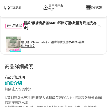
屈臣氏門市
宅配到府
超商取貨
取貨
醫美/護膚商品滿$600即贈好禮(數量有限 送完為
滿額贈
止)
贈 [1件] Clean Lab淨研 護膚卸妝洗臉巾42抽-箱購
條款及細則
商品詳細說明
商品詳細說明
詳細介紹
無痛注入保濕水潤
1.首創無針水光科技*非侵入式科學美容PCA-Na搭載高效維他命B5
無痛擁有超水潤