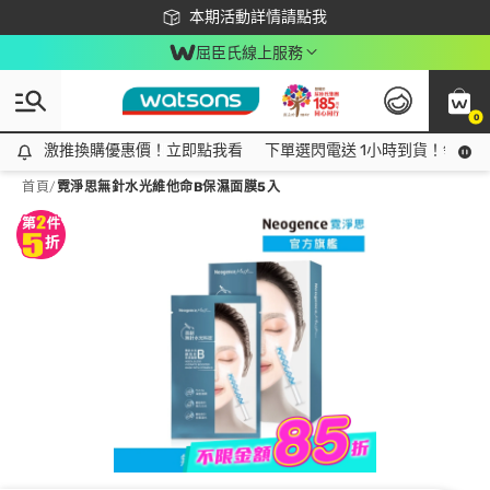
下載app最高回饋$350
本期活動詳情請點我
屈臣氏線上服務
0
激推換購優惠價！立即點我看
激推換購優惠價！立即點我看
下單選閃電送 1小時到貨！領神券
首頁
/
霓淨思無針水光維他命B保濕面膜5入