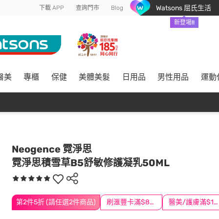
Watsons 屈氏生活
下載 APP
查詢門市
Blog
新登場!!
醫美
專櫃
保健
美體美髮
日用品
男性用品
運動
Neogence 霓淨思
霓淨思積雪草B5舒敏修護凝乳50ML
第2件5折 (請任選2件商品)
刷滙豐卡滿$888送3萬點
醫美/護膚滿$1200送$200