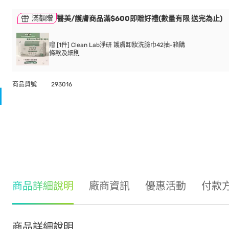
滿額贈
醫美/護膚商品滿$600即贈好禮(數量有限 送完為止)
贈 [1件] Clean Lab淨研 護膚卸妝洗臉巾42抽-箱購
條款及細則
商品貨號
293016
商品詳細說明
廠商資訊
優惠活動
付款
商品詳細說明