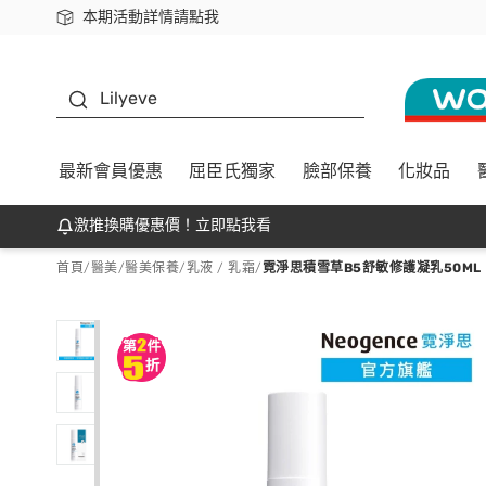
本期活動詳情請點我
下載app最高回饋$350
K beauty
Lilyeve
最新會員優惠
屈臣氏獨家
臉部保養
化妝品
激推換購優惠價！立即點我看
首頁
/
醫美
/
醫美保養
/
乳液 / 乳霜
/
霓淨思積雪草B5舒敏修護凝乳50ML