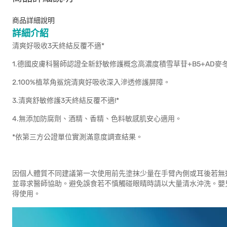
商品詳細說明
詳細介紹
清爽好吸收3天終結反覆不適*
1.德國皮膚科醫師認證全新舒敏修護概念高濃度積雪草苷+B5+AD
2.100%植萃角鯊烷清爽好吸收深入滲透修護屏障。
3.清爽舒敏修護3天終結反覆不適!*
4.無添加防腐劑、酒精、香精、色料敏感肌安心適用。
*依第三方公證單位實測滿意度調查結果。
因個人體質不同建議第一次使用前先塗抹少量在手臂內側或耳後若無
並尋求醫師協助。避免誤食若不慎觸碰眼睛時請以大量清水沖洗。嬰
得使用。