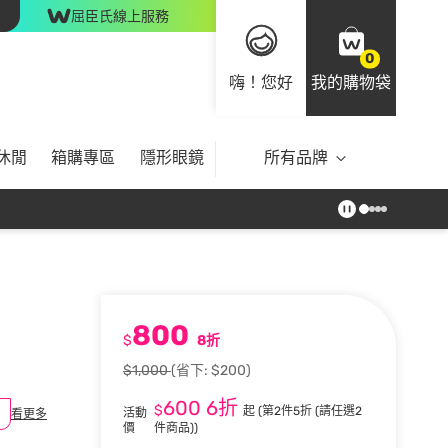
屈臣氏線上服務
0
嗨！您好
我的購物袋
休閒
箱購專區
隱形眼鏡
所有品牌
800
$
8折
$1,000
(省下: $200)
600
6折
$
起
(第2件5折 (請任選2
活動
看更多
價
件商品))