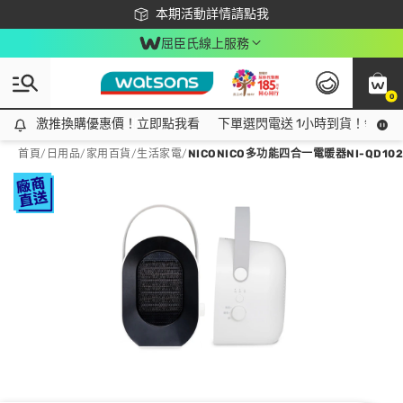
下載app最高回饋$350
本期活動詳情請點我
屈臣氏線上服務
0
激推換購優惠價！立即點我看
激推換購優惠價！立即點我看
下單選閃電送 1小時到貨！領神券
首頁
/
日用品
/
家用百貨
/
生活家電
/
NICONICO多功能四合一電暖器NI-QD102