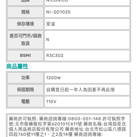
品牌
NICONICO
規格
NI-QD1025
保存環境
室溫
是否可門市/超商
N
取貨
BSMI
R3C302
商品屬性
功率
1200W
保固期限
自購買日起一年人為因素不再此限
電壓
110V
藥商許可執照: 藥商諮詢專線:0800-051-148 許可執照字
號:北市衛藥販松字第620101C611號 藥商名稱:台灣屈臣氏
個人用品商店股份有限公司 藥商地址:台北市松山區八德路
四段760號11樓之1、之2及14樓 藥商諮詢專線: