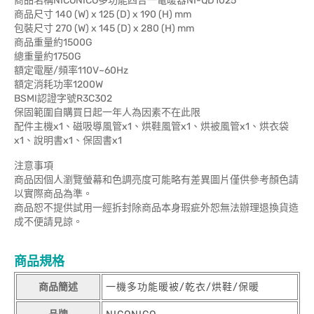
商品名稱NICONICO多功能四合一電暖器NI-QD1025
商品尺寸 140 (W) x 125 (D) x 190 (H) mm
包裝尺寸 270 (W) x 145 (D) x 280 (H) mm
商品重量約1500G
總重量約1750G
額定電壓/頻率110V~60Hz
額定消耗功率1200W
BSMI認證字號R3C302
保固範圍自購買日起一年人為因素不在此限
配件主機x1、磁吸導風管x1、烘鞋風管x1、烘被風管x1、烘衣袋
x1、說明書x1、保固書x1
注意事項
商品因個人瀏覽螢幕和色調亮度可能略有差異圖片僅供參考顏色請
以實際商品為準。
商品恕不提供試用一經拆封除商品本身瑕疵外恕無法辦理退換貨造
成不便請見諒。
商品規格
商品簡述
一機多功能暖被/乾衣/烘鞋/保暖