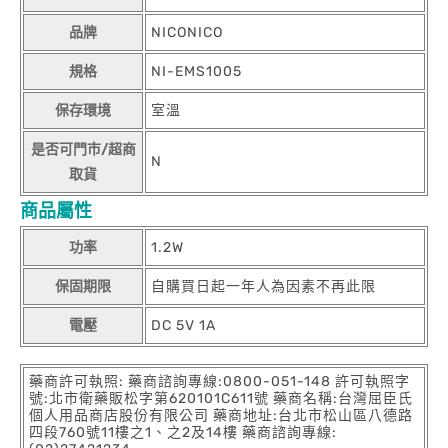
品牌
NICONICO
規格
NI-EMS1005
保存環境
室溫
是否可門市/超商
N
取貨
商品屬性
功率
1.2W
保固期限
自購買日起一年人為因素不再此限
電壓
DC 5V 1A
藥商許可執照: 藥商諮詢專線:0800-051-148 許可執照字
號:北市衛藥販松字第620101C611號 藥商名稱:台灣屈臣氏
個人用品商店股份有限公司 藥商地址:台北市松山區八德路
四段760號11樓之1、之2及14樓 藥商諮詢專線: