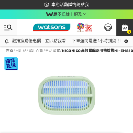
下載app最高回饋$350
本期活動詳情請點我
屈臣氏線上服務
0
激推換購優惠價！立即點我看
激推換購優惠價！立即點我看
下單選閃電送 1小時到貨！領神券
首頁
/
日用品
/
家用百貨
/
生活家電
/
NICONICO高效電擊兩用捕蚊燈NI-EMS10