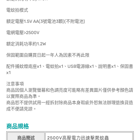
電蚊拍模式
額定電壓1.5V AA(3號電池3顆)(不附電池)
電網電壓>2500V
額定消耗功率約1.2W
保固範圍自購買日起一年人為因素不再此限
配件捕蚊燈底座x1、電蚊拍x1、USB電源線x1、說明書x1、保固書
x1
注意事項
商品因個人瀏覽螢幕和色調亮度可能略有差異圖片僅供參考顏色請
以實際商品為準。
商品恕不提供試用一經拆封除商品本身瑕疵外恕無法辦理退換貨造
成不便請見諒。
商品規格
商品簡述
2500V高壓電力迅速擊斃蚊蟲