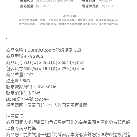
'
商品名稱NICONICO 360度陀螺循環立扇
商品型號NI-GS902
商品尺寸260 (W) x 260 (D) x 654 (H) mm
包裝尺寸635 (W) x 284 (D) x 296 (H) mm
商品重量2.1KG
總重量2.5KG
額定電壓/頻率110V~60Hz
額定消耗功率36W
BSMI認證字號R39344
保固範圍自購買日起一年人為因素不再此限
注意事項
商品因個人瀏覽螢幕和色調亮度可能略有差異圖片僅供參考顏色請
以實際商品為準。
商品恕不提供試用一經拆封除商品本身瑕疵外恕無法辦理退換貨造