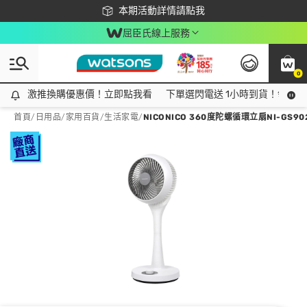
下載app最高回饋$350
本期活動詳情請點我
屈臣氏線上服務
0
激推換購優惠價！立即點我看
激推換購優惠價！立即點我看
下單選閃電送 1小時到貨！領神券
首頁
/
日用品
/
家用百貨
/
生活家電
/
NICONICO 360度陀螺循環立扇NI-GS90