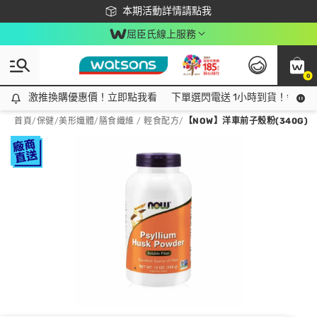
下載app最高回饋$350
本期活動詳情請點我
屈臣氏線上服務
0
激推換購優惠價！立即點我看
激推換購優惠價！立即點我看
下單選閃電送 1小時到貨！領神券
首頁
/
保健
/
美形孅體
/
膳食纖維 / 輕食配方
/
【NOW】洋車前子殼粉(340G)