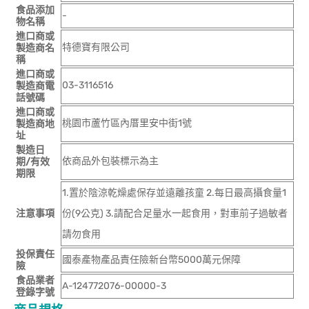
食品添加
-
物名稱
進口商或
特德寶有限公司
製造商名
稱
進口商或
03-3116516
製造商電
話號碼
進口商或
桃園市蘆竹區內厝里安中街1號
製造商地
址
製造日
依商品外包裝標示為主
期/有效
期限
1.置於陰涼乾燥處保存並遠離孩童 2.每日最高攝食量1
注意事項
份(9公克) 3.請配合足量水一起食用，對車前子過敏者
請勿食用
投保責任
國泰產物產品責任險新台幣5000萬元保障
險
食品業者
A-124772076-00000-3
登錄字號