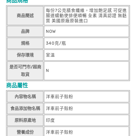
商品規格
每份7公克膳食纖維，增加飽足感 可促進
商品簡述
腸道蠕動使排便順暢 全素 清真認證 無麩
質 美國原廠原裝進口
品牌
NOW
規格
340克/瓶
保存環境
室溫
是否可門市/超商
N
取貨
商品屬性
內容物名稱
洋車前子殼粉
食品添加物名稱
洋車前子殼粉
原料原產地
印度
營養成份
洋車前子殼粉