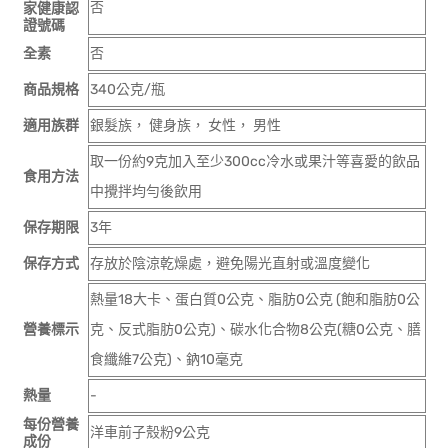
否
家健康認
證號碼
全素
否
商品規格
340公克/瓶
適用族群
銀髮族， 健身族， 女性， 男性
取一份約9克加入至少300cc冷水或果汁等喜愛的飲品
食用方法
中攪拌均勻後飲用
保存期限
3年
保存方式
存放於陰涼乾燥處，避免陽光直射或溫度變化
熱量18大卡、蛋白質0公克、脂肪0公克 (飽和脂肪0公
營養標示
克、反式脂肪0公克)、碳水化合物8公克(糖0公克、膳
食纖維7公克)、鈉10毫克
熱量
-
每份營養
洋車前子殼粉9公克
成份