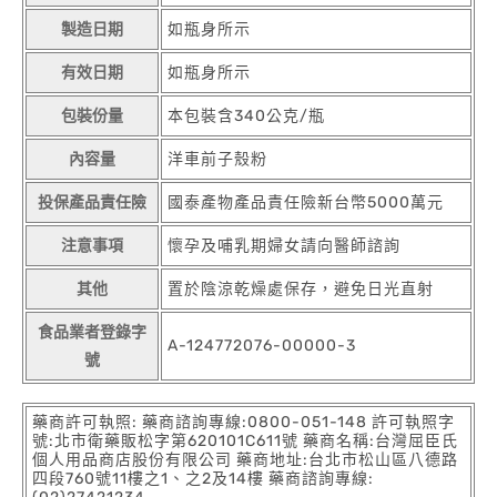
製造日期
如瓶身所示
有效日期
如瓶身所示
包裝份量
本包裝含340公克/瓶
內容量
洋車前子殼粉
投保產品責任險
國泰產物產品責任險新台幣5000萬元
注意事項
懷孕及哺乳期婦女請向醫師諮詢
其他
置於陰涼乾燥處保存，避免日光直射
食品業者登錄字
A-124772076-00000-3
號
藥商許可執照: 藥商諮詢專線:0800-051-148 許可執照字
號:北市衛藥販松字第620101C611號 藥商名稱:台灣屈臣氏
個人用品商店股份有限公司 藥商地址:台北市松山區八德路
四段760號11樓之1、之2及14樓 藥商諮詢專線: