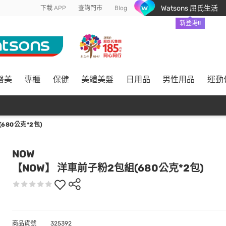
Watsons 屈氏生活
下載 APP
查詢門市
Blog
新登場!!
醫美
專櫃
保健
美體美髮
日用品
男性用品
運動
680公克*2包)
NOW
【NOW】 洋車前子粉2包組(680公克*2包)
商品貨號
325392