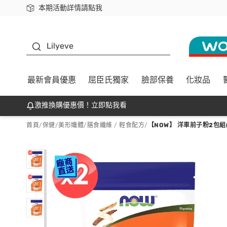
本期活動詳情請點我
下載app最高回饋$350
K beauty
Lilyeve
最新會員優惠
屈臣氏獨家
臉部保養
化妝品
激推換購優惠價！立即點我看
首頁
/
保健
/
美形孅體
/
膳食纖維 / 輕食配方
/
【NOW】 洋車前子粉2包組(