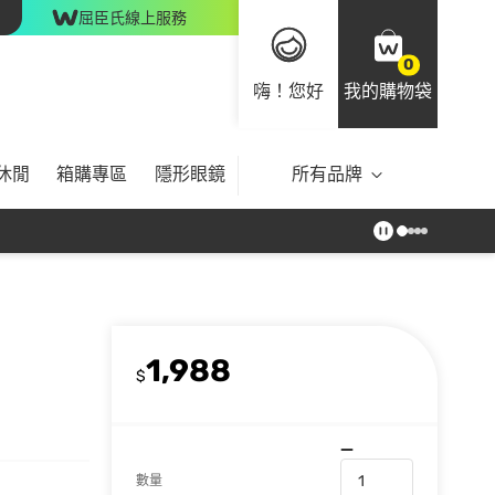
屈臣氏線上服務
0
嗨！您好
我的購物袋
休閒
箱購專區
隱形眼鏡
所有品牌
1,988
$
數量