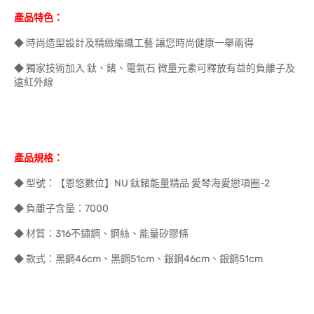
產品特色：
◆ 時尚造型設計及精緻編織工藝 讓您時尚健康一舉兩得
◆ 獨家技術加入 鈦、鍺、電氣石 微量元素可釋放有益的負離子及
遠紅外線
產品規格：
◆ 型號：【恩悠數位】NU 鈦鍺能量精品 愛琴海愛戀項圈-2
◆ 負離子含量：7000
◆ 材質：316不鏽鋼、鋼絲、能量矽膠條
◆ 款式：黑鋼46cm、黑鋼51cm、銀鋼46cm、銀鋼51cm