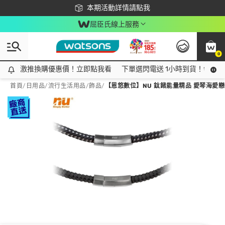
下載app最高回饋$350
本期活動詳情請點我
屈臣氏線上服務
0
激推換購優惠價！立即點我看
激推換購優惠價！立即點我看
下單選閃電送 1小時到貨！領神券
首頁
/
日用品
/
流行生活用品
/
飾品
/
【恩悠數位】NU 鈦鍺能量精品 愛琴海愛戀項圈