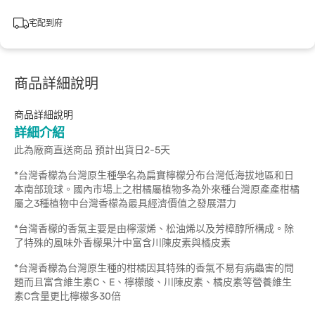
宅配到府
商品詳細說明
商品詳細說明
詳細介紹
此為廠商直送商品 預計出貨日2-5天
*台灣香檬為台灣原生種學名為扁實檸檬分布台灣低海拔地區和日
本南部琉球。國內市場上之柑橘屬植物多為外來種台灣原產產柑橘
屬之3種植物中台灣香檬為最具經濟價值之發展潛力
*台灣香檬的香氣主要是由檸濛烯、松油烯以及芳樟醇所構成。除
了特殊的風味外香檬果汁中富含川陳皮素與橘皮素
*台灣香檬為台灣原生種的柑橘因其特殊的香氣不易有病蟲害的問
題而且富含維生素C、E、檸檬酸、川陳皮素、橘皮素等營養維生
素C含量更比檸檬多30倍