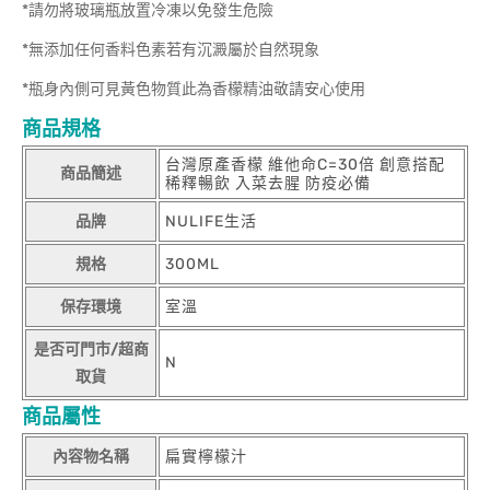
*請勿將玻璃瓶放置冷凍以免發生危險
*無添加任何香料色素若有沉澱屬於自然現象
*瓶身內側可見黃色物質此為香檬精油敬請安心使用
商品規格
台灣原產香檬 維他命C=30倍 創意搭配
商品簡述
稀釋暢飲 入菜去腥 防疫必備
品牌
NULIFE生活
規格
300ML
保存環境
室溫
是否可門市/超商
N
取貨
商品屬性
內容物名稱
扁實檸檬汁