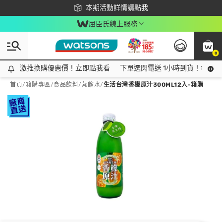
下載app最高回饋$350
本期活動詳情請點我
屈臣氏線上服務
0
激推換購優惠價！立即點我看
激推換購優惠價！立即點我看
下單選閃電送 1小時到貨！領神券
首頁
/
箱購專區
/
食品飲料
/
蒸餾水
/
生活台灣香檬原汁300ML12入-箱購