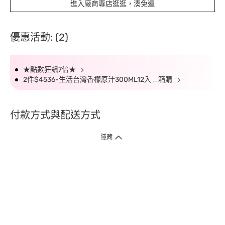
進入廠商專店逛逛，湊免運
優惠活動: (2)
★點數狂飆7倍★
2件$4536-生活台灣香檬原汁300ML12入﹘箱購
付款方式與配送方式
隱藏