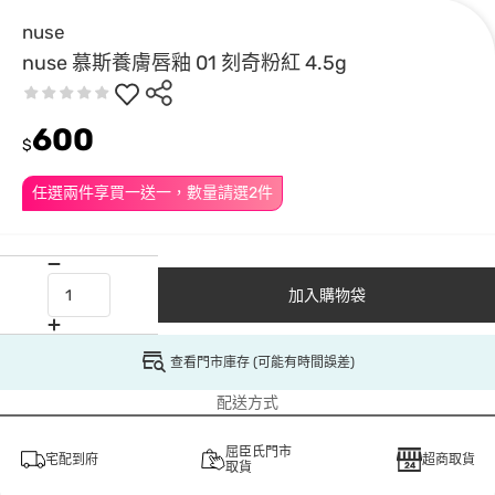
nuse
nuse 慕斯養膚唇釉 01 刻奇粉紅 4.5g
600
$
任選兩件享買一送一，數量請選2件
加入購物袋
查看門市庫存 (可能有時間誤差)
配送方式
屈臣氏門市
宅配到府
超商取貨
取貨