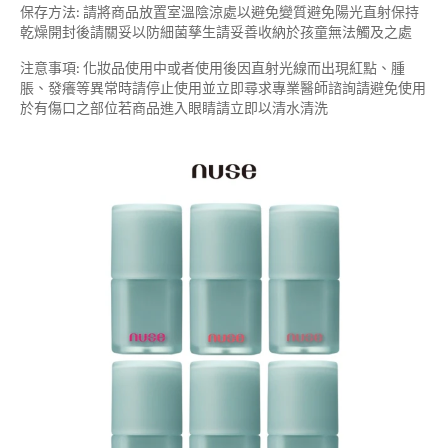
保存方法: 請將商品放置室溫陰涼處以避免變質避免陽光直射保持
乾燥開封後請關妥以防細菌孳生請妥善收納於孩童無法觸及之處
注意事項: 化妝品使用中或者使用後因直射光線而出現紅點、腫
脹、發癢等異常時請停止使用並立即尋求專業醫師諮詢請避免使用
於有傷口之部位若商品進入眼睛請立即以清水清洗