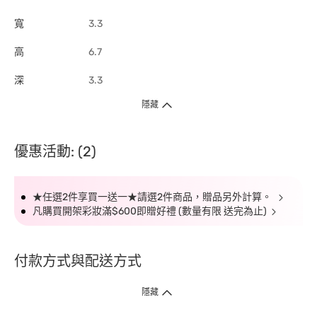
寬
3.3
高
6.7
深
3.3
隱藏
優惠活動: (2)
★任選2件享買一送一★請選2件商品，贈品另外計算。
凡購買開架彩妝滿$600即贈好禮 (數量有限 送完為止)
付款方式與配送方式
隱藏