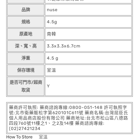
品牌
nuse
規格
4.5g
原產地
南韓
深、寬、高
3.3x3.3x6.7cm
淨重
4.5 g
保存環境
室溫
是否可門市/超商
Y
取貨
藥商許可執照: 藥商諮詢專線:0800-051-148 許可執照字
號:北市衛藥販松字第620101C611號 藥商名稱:台灣屈臣氏
個人用品商店股份有限公司 藥商地址:台北市松山區八德路
四段760號11樓之1、之2及14樓 藥商諮詢專線:
(02)27421234
How To Store
室溫