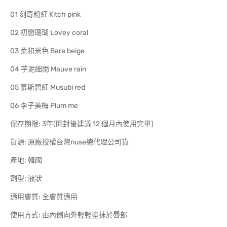
01 刻奇粉紅 Kitch pink
02 初戀珊瑚 Lovey coral
03 柔和米色 Bare beige
04 芋泥細雨 Mauve rain
05 慕斯碧紅 Musubi red
06 李子美梅 Plum me
保存期限: 3年(開封後建議 12 個月內使用完畢)
貨源: 原廠授權台灣nuse總代理公司貨
產地: 韓國
劑型: 液狀
適用膚質: 全膚質適用
使用方式: 由內側向外輕輕塗抹於唇部