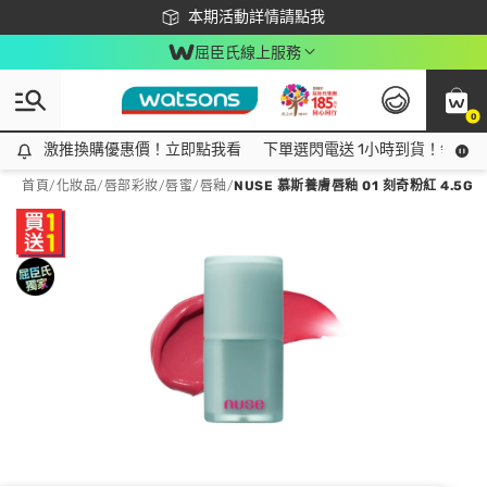
下載app最高回饋$350
本期活動詳情請點我
屈臣氏線上服務
0
激推換購優惠價！立即點我看
激推換購優惠價！立即點我看
下單選閃電送 1小時到貨！領神券
首頁
/
化妝品
/
唇部彩妝
/
唇蜜/唇釉
/
NUSE 慕斯養膚唇釉 01 刻奇粉紅 4.5G