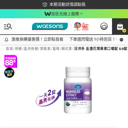
下載app最高回饋$350
本期活動詳情請點我
屈臣氏線上服務
0
激推換購優惠價！立即點我看
激推換購優惠價！立即點我看
下單選閃電送 1小時到貨！領神券
首頁
/
保健
/
晶亮保健
/
葉黃素/藍莓/蝦紅素
/
活沛多 金盞花葉黃素口嚼錠 50錠