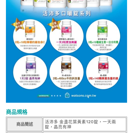
商品規格
活沛多 金盞花葉黃素120錠，一天兩
商品簡述
錠，晶亮有神