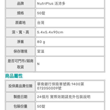
品牌
NutriPlus 活沛多
規格
50錠
原產地
台灣
深、寬、高
5.4x5.4x90cm
淨重
80 g
保存環境
室溫
是否可門市/超商
N
取貨
商品屬性
華南銀行保險單號碼:1400第
投保產品責任險
072050009號
製造日期
24個月 實際效期請見外包裝說明
包裝份量
50錠