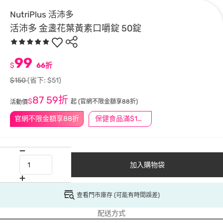
NutriPlus 活沛多
活沛多 金盞花葉黃素口嚼錠 50錠
99
$
66折
$150
(省下: $51)
87
59折
$
起
(官網不限金額享88折)
活動價
官網不限金額享88折
保健食品滿$1200送$100
加入購物袋
查看門市庫存 (可能有時間誤差)
配送方式