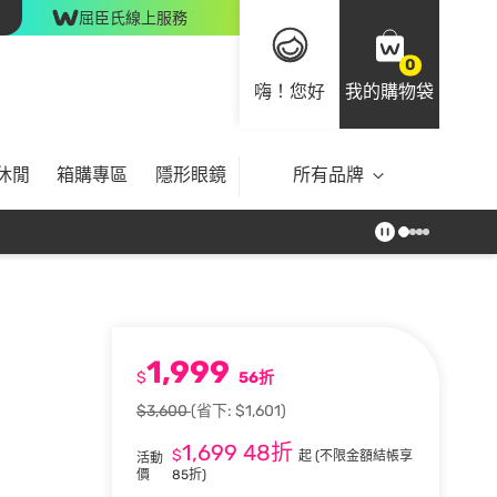
屈臣氏線上服務
0
嗨！您好
我的購物袋
休閒
箱購專區
隱形眼鏡
所有品牌
1,999
$
56折
$3,600
(省下: $1,601)
1,699
48折
$
起
(不限金額結帳享
活動
價
85折)