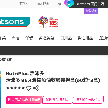
Watsons 屈氏生活
下載 APP
查詢門市
Blog
新登場!!
醫美
專櫃
保健
美體美髮
日用品
男性用品
運動
0粒*3盒)
NutriPlus 活沛多
活沛多 85%濃縮魚油軟膠囊禮盒(60粒*3盒)
健康商品點數狂飆6倍
保健食品滿$1200送$100
滿$100送數位印花