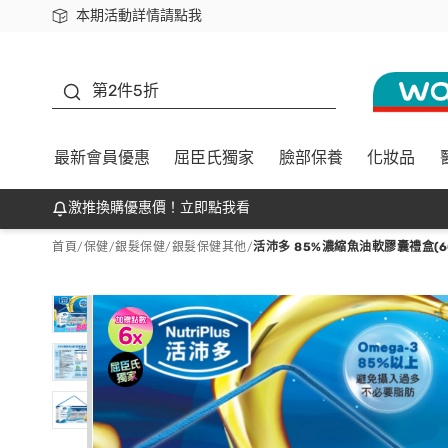
本期活動詳情請點我
下載app最高回饋$350
善存
第2件5折
最新會員優惠
屈臣氏獨家
臉部保養
化妝品
激推換購優惠價！立即點我看
首頁
/
保健
/
銀髮保健
/
銀髮保健其他
/
活沛多 85%濃縮魚油軟膠囊禮盒(6