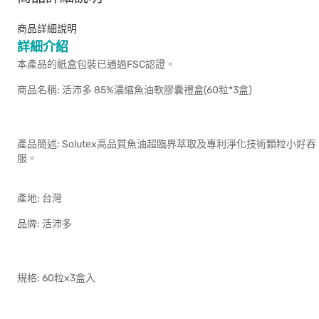
商品詳細說明
詳細介紹
本產品的紙盒包裝已通過FSC認證。
商品名稱: 活沛多 85%濃縮魚油軟膠囊禮盒(60粒*3盒)
產品簡述: Solutex高品質魚油超臨界萃取及專利淨化技術顆粒小好吞
服
產地:
品牌: 活沛多
規格: 60粒x3盒入