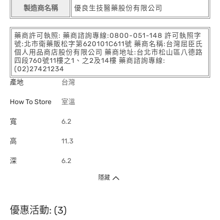
製造商名稱
優良生技醫藥股份有限公司
藥商許可執照: 藥商諮詢專線:0800-051-148 許可執照字
號:北市衛藥販松字第620101C611號 藥商名稱:台灣屈臣氏
個人用品商店股份有限公司 藥商地址:台北市松山區八德路
四段760號11樓之1、之2及14樓 藥商諮詢專線:
(02)27421234
產地
台灣
How To Store
室溫
寬
6.2
高
11.3
深
6.2
隱藏
優惠活動: (3)