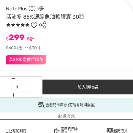
NutriPlus 活沛多
活沛多 85%濃縮魚油軟膠囊 30粒
299
$
5折
$600
(省下: $301)
滿$100送數位印花
加入購物袋
查看門市庫存 (可能有時間誤差)
配送方式
屈臣氏門市
宅配到府
超商取貨