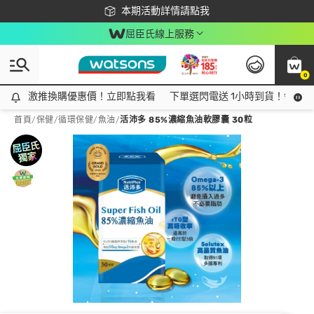
下載app最高回饋$350
本期活動詳情請點我
屈臣氏線上服務
0
激推換購優惠價！立即點我看
激推換購優惠價！立即點我看
下單選閃電送 1小時到貨！領神券
首頁
/
保健
/
循環保健
/
魚油
/
活沛多 85%濃縮魚油軟膠囊 30粒