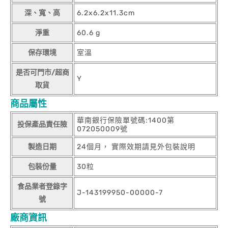
深、寬、高
6.2x6.2x11.3cm
淨重
60.6 g
保存環境
室溫
是否可門市/超商
Y
取貨
商品屬性
華南銀行保險單號碼:1400第
投保產品責任險
072050009號
製造日期
24個月， 實際效期請見外包裝說明
包裝份量
30粒
食品業者登錄字
J-143199950-00000-7
號
廠商資訊