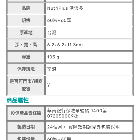
品牌
NutriPlus 活沛多
規格
60粒+60顆
原產地
台灣
深、寬、高
6.2x6.2x11.3cm
淨重
105 g
保存環境
室溫
是否可門市/超商
Y
取貨
商品屬性
華南銀行保險單號碼:1400第
投保產品責任險
072050009號
製造日期
24個月， 實際效期請見外包裝說明
包裝份量
60粒+60顆