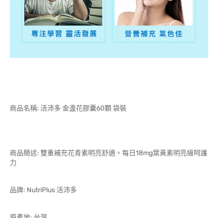
商品名稱: 活沛多 金盞花膠囊60顆 袋裝
商品簡述: 雙重補充花青素明亮舒適。每日18mg葉黃素明亮級呵護
力
品牌: NutriPlus 活沛多
原產地: 台灣