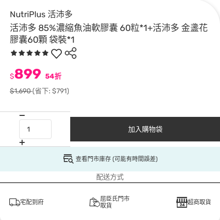
NutriPlus 活沛多
活沛多 85%濃縮魚油軟膠囊 60粒*1+活沛多 金盞花
膠囊60顆 袋裝*1
899
$
54折
$1,690
(省下: $791)
加入購物袋
查看門市庫存 (可能有時間誤差)
配送方式
屈臣氏門市
宅配到府
超商取貨
取貨