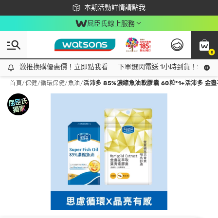
下載app最高回饋$350
本期活動詳情請點我
屈臣氏線上服務
0
激推換購優惠價！立即點我看
激推換購優惠價！立即點我看
下單選閃電送 1小時到貨！領神券
首頁
/
保健
/
循環保健
/
魚油
/
活沛多 85%濃縮魚油軟膠囊 60粒*1+活沛多 金盞