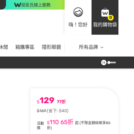
屈臣氏線上服務
0
嗨！您好
我的購物袋
休閒
箱購專區
隱形眼鏡
所有品牌
129
$
77折
$169
(省下: $40)
110
65折
$
起
(不限金額結帳享85
活動
價
折)