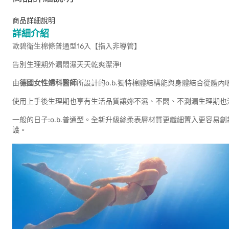
商品詳細說明
詳細介紹
歐碧衛生棉條普通型16入【指入非導管】
告別生理期外漏悶濕天天乾爽潔淨!
由
德國女性婦科醫師
所設計的o.b.獨特棉體結構能與身體結合從體
使用上手後生理期也享有生活品質讓妳不濕、不悶、不測漏生理期也
一般的日子:o.b.普通型。全新升級絲柔表層材質更纖細置入更容
護。