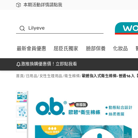
本期活動詳情請點我
下載app最高回饋$350
K beauty
Lilyeve
最新會員優惠
屈臣氏獨家
臉部保養
化妝品
激推換購優惠價！立即點我看
首頁
/
日用品
/
女性生理用品
/
衛生棉條
/
歐碧指入式衛生棉條-普通16入