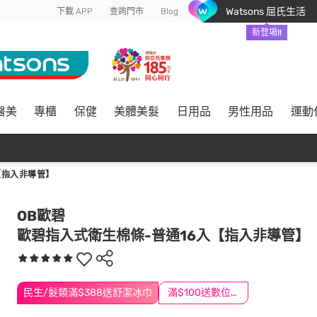
Watsons 屈氏生活
下載 APP
查詢門市
Blog
新登場!!
醫美
專櫃
保健
美體美髮
日用品
男性用品
運動
【指入非導管】
OB歐碧
歐碧指入式衛生棉條-普通16入【指入非導管】
民生/髮類滿$388送舒潔冰巾
滿$100送數位印花