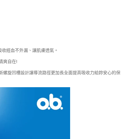
內吸收經血不外漏、讓肌膚透氣。
清爽自在!
易創新螺旋凹槽設計讓導流路徑更加長全面提高吸收力給妳安心的保