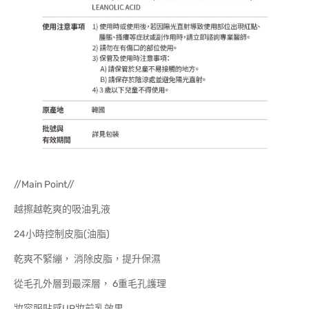
//Main Point//
越擦越乾爽的吸油乳液
24小時控制皮脂(油脂)
乾爽不緊繃， 消除皮脂，提升保濕
從毛孔外層到最深層， 6重毛孔護理
妝容服貼感UP妝前乳效果