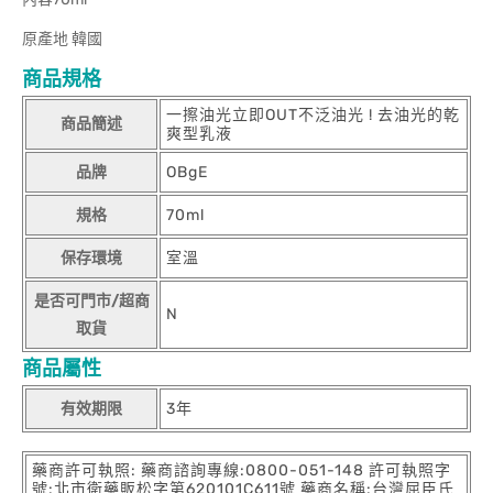
原產地 韓國
商品規格
一擦油光立即OUT不泛油光 ! 去油光的乾
商品簡述
爽型乳液
品牌
OBgE
規格
70ml
保存環境
室溫
是否可門市/超商
N
取貨
商品屬性
有效期限
3年
藥商許可執照: 藥商諮詢專線:0800-051-148 許可執照字
號:北市衛藥販松字第620101C611號 藥商名稱:台灣屈臣氏