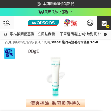
下載app最高回饋$350
本期活動詳情請點我
屈臣氏線上服務
0
激推換購優惠價！立即點我看
激推換購優惠價！立即點我看
下單選閃電送 1小時到貨！領神券
首頁
/
臉部保養
/
保養
/
乳液 / 乳霜
/
OBGE 控油清透毛孔保濕乳 70ML