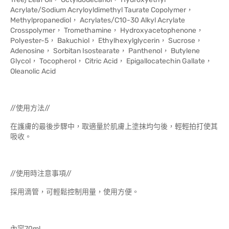
Acrylate/Sodium Acryloyldimethyl Taurate Copolymer，
Methylpropanediol， Acrylates/C10-30 Alkyl Acrylate
Crosspolymer， Tromethamine， Hydroxyacetophenone，
Polyester-5， Bakuchiol， Ethylhexylglycerin， Sucrose，
Adenosine， Sorbitan Isostearate， Panthenol， Butylene
Glycol， Tocopherol， Citric Acid， Epigallocatechin Gallate，
Oleanolic Acid
//使用方法//
在護膚的最後步驟中，取適量於肌膚上塗抹均勻後，輕輕拍打使其
吸收。
//使用時注意事項//
採用滴管，可輕鬆控制用量，使用方便。
內容70ml