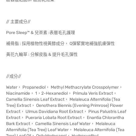
// 主要成分//
Pore Sleep™ & 兒茶素 :表層毛孔護理
補骨脂 : 採用植物性視黃醇成分， Q彈緊實地補強肌膚彈性
黃花九輪草 : 分解皮脂 & 提升毛孔彈性
//成分//
Water， Propanediol， Methyl Methacrylate Crosspolymer，
Niacinamide， 1，2-Hexanediol， Primula Veris Extract，
Camellia Sinensis Leaf Extract， Melaleuca Alternifolia (Tea
Tree) Extract， Oenothera Biennis (Evening Primrose) Flower
Extract， Ulmus Davidiana Root Extract， Pinus Palustris Leaf
Extract， Pueraria Lobata Root Extract， Enantia Chlorantha
Bark Extract， Camellia Sinensis Leaf Water， Melaleuca
Alternifolia (Tea Tree) Leaf Water， Melaleuca Alternifolia (Tea
Tree) Leaf Oil， Octyldodecanol， Hydroxyethyl