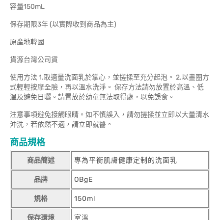
容量150mL
保存期限3年 (以實際收到商品為主)
原產地韓國
貨源台灣公司貨
使用方法 1.取適量洗面乳於掌心，並搓揉至充分起泡。 2.以畫圈方
式輕輕按摩全臉，再以溫水洗淨。 保存方法請勿放置於高溫、低
溫及避免日曬。請置放於幼童無法取得處，以免誤食。
注意事項避免接觸眼睛。如不慎誤入，請勿搓揉並立即以大量清水
沖洗，若依然不適，請立即就醫。
商品規格
商品簡述
專為平衡肌膚健康定制的洗面乳
品牌
OBgE
規格
150ml
保存環境
室溫