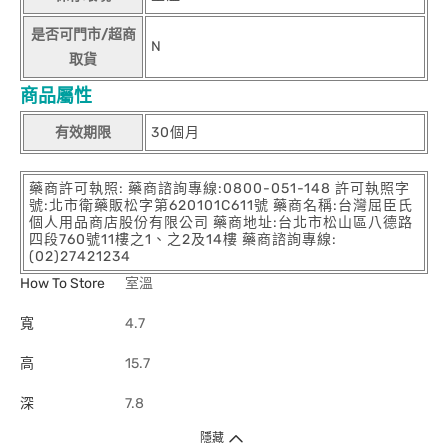
是否可門市/超商
N
取貨
商品屬性
有效期限
30個月
藥商許可執照: 藥商諮詢專線:0800-051-148 許可執照字
號:北市衛藥販松字第620101C611號 藥商名稱:台灣屈臣氏
個人用品商店股份有限公司 藥商地址:台北市松山區八德路
四段760號11樓之1、之2及14樓 藥商諮詢專線:
(02)27421234
How To Store
室溫
寬
4.7
高
15.7
深
7.8
隱藏