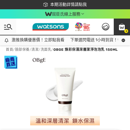
下載app最高回饋$350
本期活動詳情請點我
屈臣氏線上服務
0
激推換購優惠價！立即點我看
激推換購優惠價！立即點我看
下單選閃電送 1小時到貨！領神券
首頁
/
臉部保養
/
清潔
/
洗面乳
/
OBGE 煥彩保濕深層潔淨泡泡乳 150ML