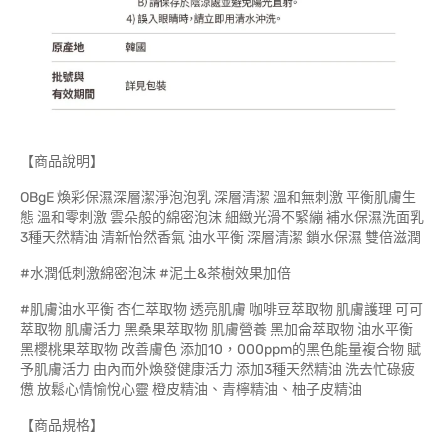
【商品說明】
OBgE 煥彩保濕深層潔淨泡泡乳 深層清潔 溫和無刺激 平衡肌膚生
態 溫和零刺激 雲朵般的綿密泡沫 細緻光滑不緊繃 補水保濕洗面乳
3種天然精油 清新怡然香氣 油水平衡 深層清潔 鎖水保濕 雙倍滋潤
#水潤低刺激綿密泡沫 #泥土&茶樹效果加倍
#肌膚油水平衡 杏仁萃取物 透亮肌膚 咖啡豆萃取物 肌膚護理 可可
萃取物 肌膚活力 黑桑果萃取物 肌膚營養 黑加侖萃取物 油水平衡
黑櫻桃果萃取物 改善膚色 添加10，000ppm的黑色能量複合物 賦
予肌膚活力 由內而外煥發健康活力 添加3種天然精油 洗去忙碌疲
憊 放鬆心情愉悅心靈 橙皮精油、青檸精油、柚子皮精油
【商品規格】