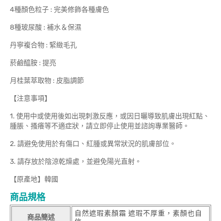
4種顏色粒子 : 完美修飾各種膚色
8種玻尿酸 : 補水＆保濕
丹寧複合物 : 緊緻毛孔
菸鹼醯胺 : 提亮
月桂葉萃取物 : 皮脂調節
【注意事項】
1. 使用中或使用後如出現刺激反應，或因日曬導致肌膚出現紅點、
腫脹、搔癢等不適症狀，請立即停止使用並諮詢專業醫師。
2. 請避免使用於有傷口、紅腫或異常狀況的肌膚部位。
3. 請存放於陰涼乾燥處，並避免陽光直射。
【原產地】韓國
商品規格
自然遮瑕素顏霜 遮瑕不厚重，素顏也自
商品簡述