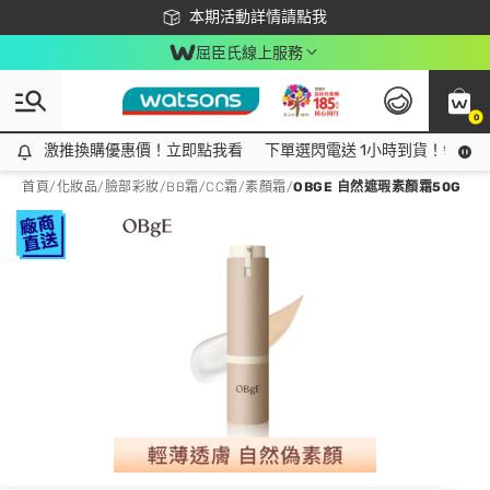
下載app最高回饋$350
本期活動詳情請點我
屈臣氏線上服務
0
激推換購優惠價！立即點我看
激推換購優惠價！立即點我看
下單選閃電送 1小時到貨！領神券
首頁
/
化妝品
/
臉部彩妝
/
BB霜/CC霜/素顏霜
/
OBGE 自然遮瑕素顏霜50G