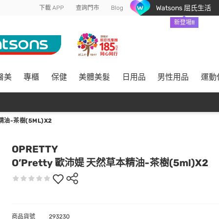
Watsons 屈氏生活
下載 APP
查詢門市
Blog
新登場!!
醫美
專櫃
保健
美體美髮
日用品
男性用品
運動
精油-茶樹(5ML)X2
OPRETTY
O’Pretty 歐沛媞 天然草本精油-茶樹(5ml)X2
商品貨號
293230