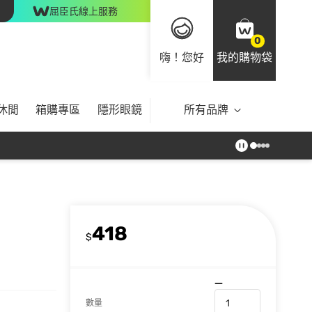
屈臣氏線上服務
0
嗨！您好
我的購物袋
休閒
箱購專區
隱形眼鏡
所有品牌
418
$
數量