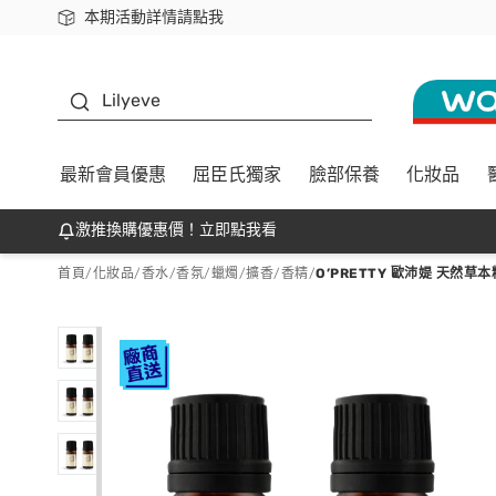
本期活動詳情請點我
下載app最高回饋$350
K beauty
Lilyeve
最新會員優惠
屈臣氏獨家
臉部保養
化妝品
激推換購優惠價！立即點我看
首頁
/
化妝品
/
香水/香氛
/
蠟燭/擴香/香精
/
O’PRETTY 歐沛媞 天然草本