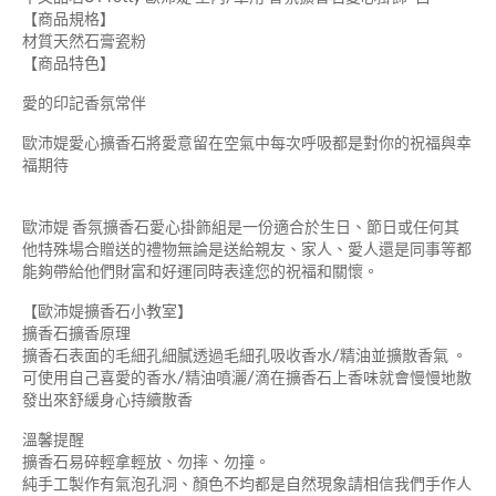
【商品規格】
材質天然石膏瓷粉
【商品特色】
愛的印記香氛常伴
歐沛媞愛心擴香石將愛意留在空氣中每次呼吸都是對你的祝福與幸
福期待
歐沛媞 香氛擴香石愛心掛飾組是一份適合於生日、節日或任何其
他特殊場合贈送的禮物無論是送給親友、家人、愛人還是同事等都
能夠帶給他們財富和好運同時表達您的祝福和關懷。
【歐沛媞擴香石小教室】
擴香石擴香原理
擴香石表面的毛細孔細膩透過毛細孔吸收香水/精油並擴散香氣 。
可使用自己喜愛的香水/精油噴灑/滴在擴香石上香味就會慢慢地散
發出來舒緩身心持續散香
溫馨提醒
擴香石易碎輕拿輕放、勿摔、勿撞。
純手工製作有氣泡孔洞、顏色不均都是自然現象請相信我們手作人