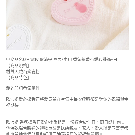
中文品名O'Pretty 歐沛媞 室內/車用 香氛擴香石愛心掛飾-白
【商品規格】
材質天然石膏瓷粉
【商品特色】
愛的印記香氛常伴
歐沛媞愛心擴香石將愛意留在空氣中每次呼吸都是對你的祝福與幸
福期待
歐沛媞 香氛擴香石愛心掛飾組是一份適合於生日、節日或任何其
他特殊場合贈送的禮物無論是送給親友、家人、愛人還是同事等都
能夠帶給他們財富和好運同時表達您的祝福和關懷。