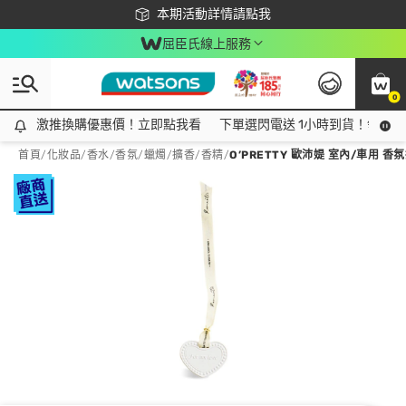
下載app最高回饋$350
本期活動詳情請點我
屈臣氏線上服務
0
激推換購優惠價！立即點我看
激推換購優惠價！立即點我看
下單選閃電送 1小時到貨！領神券
首頁
/
化妝品
/
香水/香氛
/
蠟燭/擴香/香精
/
O’PRETTY 歐沛媞 室內/車用 