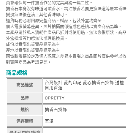
員會確保每一件擴香作品的完美與獨一無二性。
擴香石本身沒有味道可噴香水、精油擴香若要更換味道等原本香味
變淡無味後在滴上其他香味即可。
退貨時務必附回原完整商品、贈品、包裝外盒均齊全。
個人電腦螢幕差異、照片拍攝關係造成色差請以實際商品為準。
本產品屬於私人消耗性產品已拆封或使用過、無法恢復原狀、商品
外盒損壞等均恕無法辦理退換貨。
成份以實際出貨實品標示為主
產地以實際出貨實品標示為主
因電腦螢幕設定及個人觀感之差異本賣場之商品圖片僅供參考以收
到實際商品為準請見諒。
商品規格
台灣設計 愛的印記 愛心擴香石掛飾 送禮
商品簡述
自用首選
品牌
OPRETTY
規格
擴香石掛飾
保存環境
室溫
是否可門市/超商