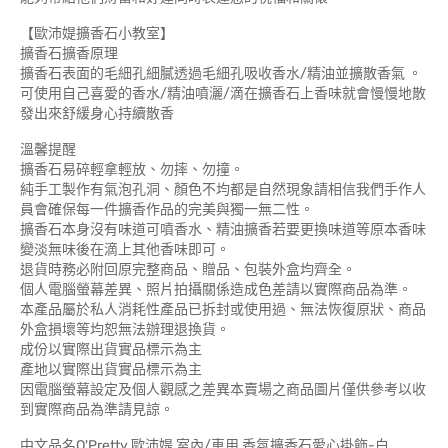
【歐沛媞擴香石小教室】
擴香石擴香原理
擴香石表面的毛細孔細膩透過毛細孔吸收香水/精油並擴散香氣 。
可使用自己喜愛的香水/精油噴灑/滴在擴香石上香味就會慢慢地散
發出來舒緩身心持續散香
溫馨提醒
擴香石易碎輕拿輕放、勿摔、勿撞。
純手工製作有氣泡孔洞、顏色不均都是自然現象請相信我們手作人
員會確保每一件擴香作品的完美與獨一無二性。
擴香石本身沒有味道可噴香水、精油擴香若要更換味道等原本香味
變淡無味後在滴上其他香味即可。
退貨時務必附回原完整商品、贈品、包裝外盒均齊全。
個人電腦螢幕差異、照片拍攝關係造成色差請以實際商品為準。
本產品屬於私人消耗性產品已拆封或使用過、無法恢復原狀、商品
外盒損壞等均恕無法辦理退換貨。
成份以實際出貨實品標示為主
產地以實際出貨實品標示為主
因電腦螢幕設定及個人觀感之差異本賣場之商品圖片僅供參考以收
到實際商品為準請見諒。
中文品名O'Pretty 歐沛媞 室內/車用 香氛擴香石愛心掛飾-白