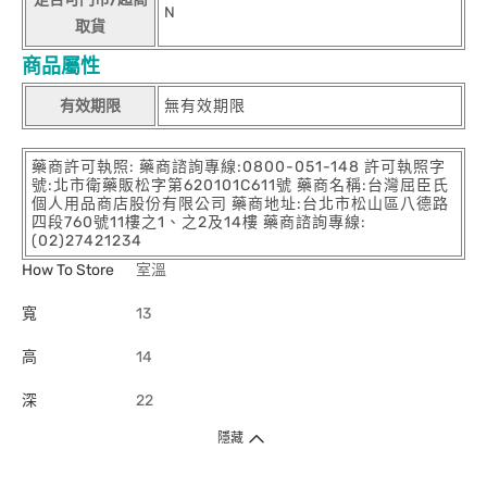
N
取貨
商品屬性
有效期限
無有效期限
藥商許可執照: 藥商諮詢專線:0800-051-148 許可執照字
號:北市衛藥販松字第620101C611號 藥商名稱:台灣屈臣氏
個人用品商店股份有限公司 藥商地址:台北市松山區八德路
四段760號11樓之1、之2及14樓 藥商諮詢專線:
(02)27421234
How To Store
室溫
寬
13
高
14
深
22
隱藏