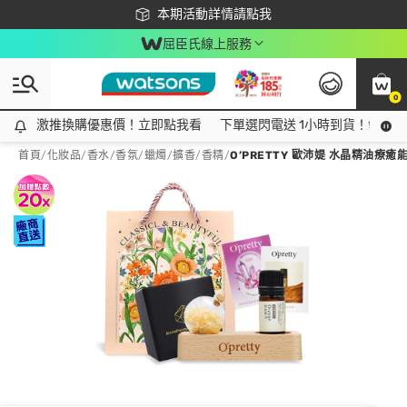
下載app最高回饋$350
本期活動詳情請點我
屈臣氏線上服務
0
激推換購優惠價！立即點我看
激推換購優惠價！立即點我看
下單選閃電送 1小時到貨！領神券
首頁
/
化妝品
/
香水/香氛
/
蠟燭/擴香/香精
/
O’PRETTY 歐沛媞 水晶精油療