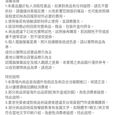
溫馨提醒
1.本產品屬於私人消耗性產品，如果對商品有任何疑問，請先不要
拆封，請儘速向客服反應，以免影響您辦退的權益，也可能依照損
毀程度扣除為回復原狀所必要的費用。
2.使用後若有過敏請即刻停止使用，並請教醫生。
3.退貨時務必附回原完整商品、贈品、包裝外盒均齊全。
4.商品建議下訂前先實際試色、試用後再購買，若因顏色不符或皮
膚不適等症狀，恕不接受退換。
5.個人電腦螢幕差異、照片拍攝關係造成色差，請以實際商品為
準。
成份以實際出貨實品標示為主
產地以實際出貨實品標示為主
因電腦螢幕設定及個人觀感之差異，本賣場之商品圖片僅供參考，
以收到實際商品為準，請見諒。
特別說明
1.本賣場內商品皆為國外免稅店及商店合法報關進口，保證正貨，
且以優惠價格回饋給消費者。
2.部分商品保留海外出品原貌(無外盒或封膜)，為免消費者疑惑，
特此說明。
3.要求完美者或對商品有疑慮者建議至台灣直營門市或專櫃購買。
4.部分商品因地區授權銷售會有各國文字，如簡體字/韓文/英文等
符合當地文字印刷介紹，為避免消費者疑惑，特此說明。