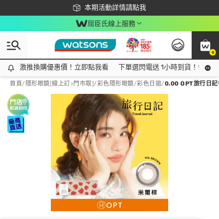
下載app最高回饋$350
本期活動詳情請點我
屈臣氏線上服務
0
激推換購優惠價！立即點我看
激推換購優惠價！立即點我看
下單選閃電送 1小時到貨！領神券
首頁
/
隱形眼鏡[線上訂>門市取]
/
彩色隱形眼鏡
/
彩色日拋
/
0.00 OPT旅行