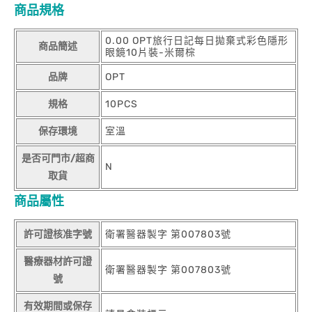
商品規格
0.00 OPT旅行日記每日拋棄式彩色隱形
商品簡述
眼鏡10片裝-米爾棕
品牌
OPT
規格
10PCS
保存環境
室溫
是否可門市/超商
N
取貨
商品屬性
許可證核准字號
衛署醫器製字 第007803號
醫療器材許可證
衛署醫器製字 第007803號
號
有效期間或保存