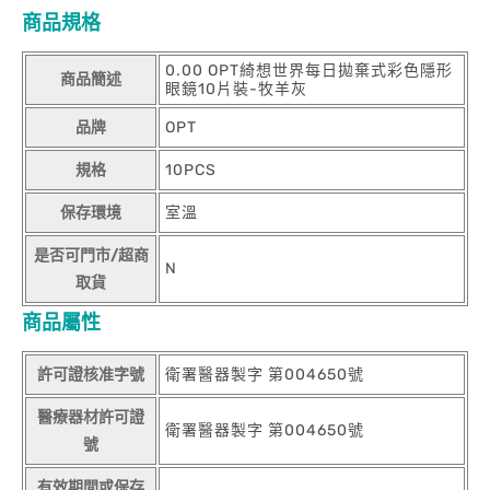
商品規格
0.00 OPT綺想世界每日拋棄式彩色隱形
商品簡述
眼鏡10片裝-牧羊灰
品牌
OPT
規格
10PCS
保存環境
室溫
是否可門市/超商
N
取貨
商品屬性
許可證核准字號
衛署醫器製字 第004650號
醫療器材許可證
衛署醫器製字 第004650號
號
有效期間或保存