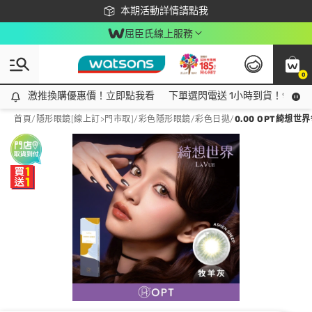
下載app最高回饋$350
本期活動詳情請點我
屈臣氏線上服務
0
激推換購優惠價！立即點我看
激推換購優惠價！立即點我看
下單選閃電送 1小時到貨！領神券
首頁
/
隱形眼鏡[線上訂>門市取]
/
彩色隱形眼鏡
/
彩色日拋
/
0.00 OPT綺想