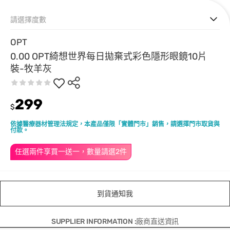
請選擇度數
OPT
0.00 OPT綺想世界每日拋棄式彩色隱形眼鏡10片
裝-牧羊灰
299
$
依據醫療器材管理法規定，本產品僅限「實體門市」銷售，請選擇門市取貨與
付款。
任選兩件享買一送一，數量請選2件
到貨通知我
SUPPLIER INFORMATION :廠商直送資訊