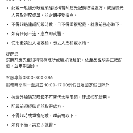
配戴一般隱形眼鏡須經眼科醫師驗光配鏡取得處方，或經驗光
人員取得配鏡單，並定期接受檢查。
不得超過建議配戴時數，且不得重複配戴，就寢前務必取下。
如有任何不適，應立即就醫。
使用後請投入垃圾桶，勿丟入馬桶或水槽。
提醒您
選購前應先至眼科醫療院所或驗光所驗配，依產品說明書正確配
戴，並定期回診。
客服專線0800-800-286
服務時間周一至周五 10:00~17:00例假日及國定假日除外
抗紫外線隱形眼鏡不可替代太陽眼鏡，建議搭配使用。
配戴前須經驗光並取得處方。
不得超時或重複配戴，睡前需取下。
如有不適，請立即就醫。