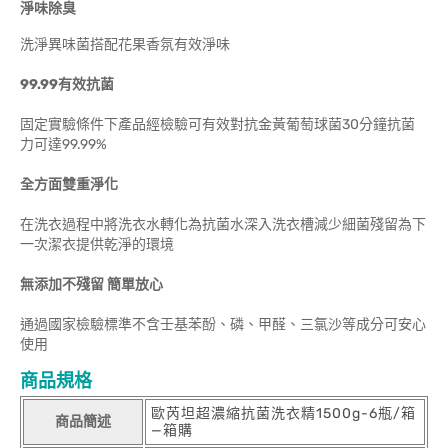
淨味除臭
洗淨異味菌搭配花果香氛有效淨味
99.99有效抗菌
固定實驗條件下產品經檢驗可有效對抗金黃葡萄球菌30分鐘抗菌
力可達99.99%
全方面雙重淨化
在洗衣過程中將洗衣水轉化為抗菌水深入洗衣槽減少細菌殘留為下
一次潔衣提供乾淨的環境
無添加不殘留 簡單放心
通過國家檢驗標準不含壬基苯酚、磷、甲醛、三氯沙等成分可安心
使用
商品規格
歐芮坦超濃縮抗菌洗衣精1500g-6瓶/箱
商品簡述
—箱購