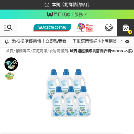
下載app最高回饋$350
本期活動詳情請點我
屈臣氏線上服務
0
激推換購優惠價！立即點我看
激推換購優惠價！立即點我看
下單選閃電送 1小時到貨！領神券
首頁
/
箱購專區
/
家庭清潔
/
衣物清潔劑
/
歐芮坦超濃縮抗菌洗衣精1500G-6瓶