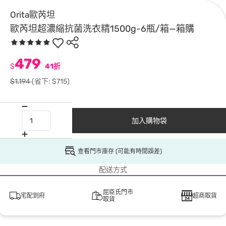
Orita歐芮坦
歐芮坦超濃縮抗菌洗衣精1500g-6瓶/箱—箱購
479
$
41折
$1,194
(省下: $715)
加入購物袋
查看門市庫存 (可能有時間誤差)
配送方式
屈臣氏門市
宅配到府
超商取貨
取貨