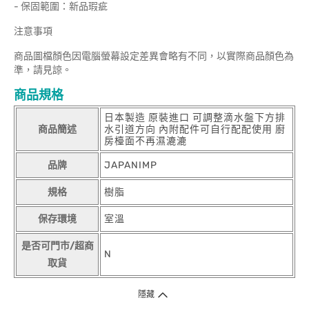
- 保固範圍：新品瑕疵
注意事項
商品圖檔顏色因電腦螢幕設定差異會略有不同，以實際商品顏色為
準，請見諒。
商品規格
日本製造 原裝進口 可調整滴水盤下方排
商品簡述
水引道方向 內附配件可自行配配使用 廚
房檯面不再濕漉漉
品牌
JAPANIMP
規格
樹脂
保存環境
室溫
是否可門市/超商
N
取貨
隱藏