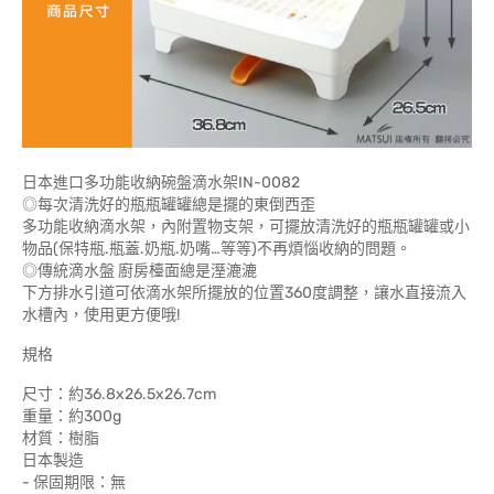
日本進口多功能收納碗盤滴水架IN-0082
◎每次清洗好的瓶瓶罐罐總是擺的東倒西歪
多功能收納滴水架，內附置物支架，可擺放清洗好的瓶瓶罐罐或小
物品(保特瓶.瓶蓋.奶瓶.奶嘴…等等)不再煩惱收納的問題。
◎傳統滴水盤 廚房檯面總是溼漉漉
下方排水引道可依滴水架所擺放的位置360度調整，讓水直接流入
水槽內，使用更方便哦!
規格
尺寸：約36.8x26.5x26.7cm
重量：約300g
材質：樹脂
日本製造
- 保固期限：無