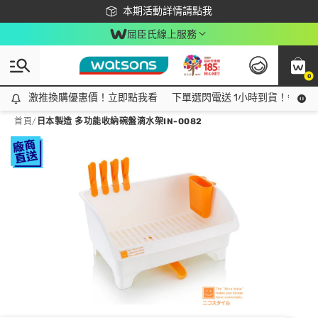
下載app最高回饋$350
本期活動詳情請點我
屈臣氏線上服務
0
激推換購優惠價！立即點我看
激推換購優惠價！立即點我看
下單選閃電送 1小時到貨！領神券
首頁
/
日本製造 多功能收納碗盤滴水架IN-0082