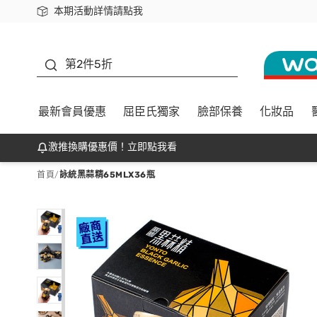
本期活動詳情請點我
下載app最高回饋$350
善存
第2件5折
最新會員優惠
屈臣氏獨家
臉部保養
化妝品
激推換購優惠價！立即點我看
首頁
/
詠統黑蒜精65MLX36瓶