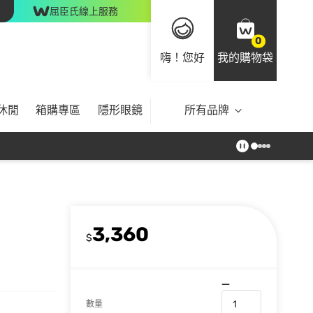
屈臣氏線上服務
0
嗨！您好
我的購物袋
休閒
箱購專區
隱形眼鏡
所有品牌
3,360
$
數量