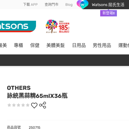
Watsons 屈氏生活
下載 APP
查詢門市
Blog
新登場!!
醫美
專櫃
保健
美體美髮
日用品
男性用品
運動
OTHERS
詠統黑蒜精65mlX36瓶
商品貨號
250715