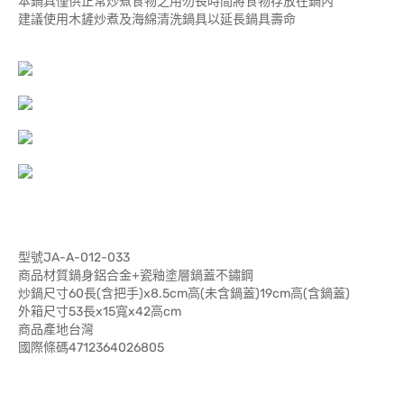
本鍋具僅供正常炒煮食物之用勿長時間將食物存放在鍋內
建議使用木鏟炒煮及海綿清洗鍋具以延長鍋具壽命
型號JA-A-012-033
商品材質鍋身鋁合金+瓷釉塗層鍋蓋不鏽鋼
炒鍋尺寸60長(含把手)x8.5cm高(未含鍋蓋)19cm高(含鍋蓋)
外箱尺寸53長x15寬x42高cm
商品產地台灣
國際條碼4712364026805