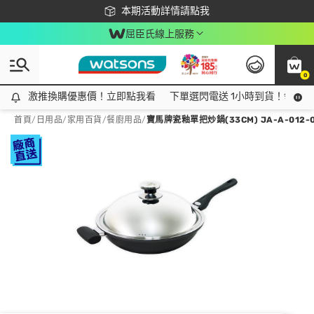
下載app最高回饋$350
本期活動詳情請點我
屈臣氏線上服務
0
激推換購優惠價！立即點我看
激推換購優惠價！立即點我看
下單選閃電送 1小時到貨！領神券
首頁
/
日用品
/
家用百貨
/
餐廚用品
/
寶馬牌瓷釉單把炒鍋(33CM) JA-A-012-