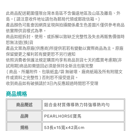
此商品配送範圍僅限台灣本島區不含偏遠地區及山區及離島、外
島。( 請注意收件地址請勿為郵局代領或郵政信箱。)
產品顏色可能會因網頁呈現與拍攝關係產生色差圖片僅供參考商品
依實際供貨樣式為準。
商品如經拆封、使用、或拆解以致缺乏完整性及失去再販售價值時
恕無法退(換)貨
產品文案為原廠(供應商)所提供若若有變動以實際商品為主。原廠
保留變更之權利若有變更恕不另行通知
依照消費者保護法規定購買均享有商品到貨七天的鑑賞考慮期(非
試用期)商品如需退回必須是保持全新且包裝完整
( 商品、所屬附件、包裝紙盒/袋 無破壞、廠商紙箱及所有附隨文
件或資料之完整性 ) 否則恕不接受退貨。
收到商品如有破損請於3日內反應超過時間恕不受理
商品規格
商品簡述
鋁合金材質傳導熱力特強導熱均勻
品牌
PEARLHORSE寶馬
規格
53長x15寬x42高cm