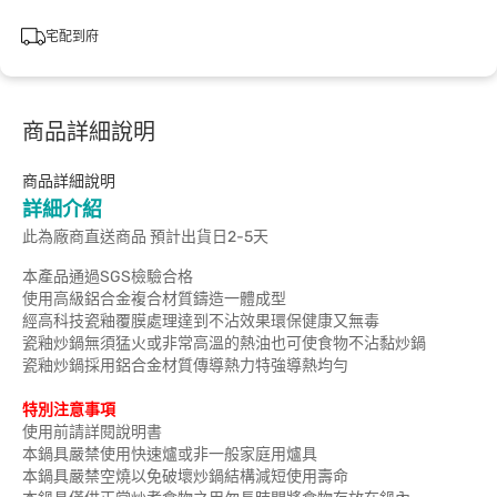
宅配到府
商品詳細說明
商品詳細說明
詳細介紹
此為廠商直送商品 預計出貨日2-5天
本產品通過SGS檢驗合格
使用高級鋁合金複合材質鑄造一體成型
經高科技瓷釉覆膜處理達到不沾效果環保健康又無毒
瓷釉炒鍋無須猛火或非常高溫的熱油也可使食物不沾黏炒鍋
瓷釉炒鍋採用鋁合金材質傳導熱力特強導熱均勻
特別注意事項
使用前請詳閱說明書
本鍋具嚴禁使用快速爐或非一般家庭用爐具
本鍋具嚴禁空燒以免破壞炒鍋結構減短使用壽命