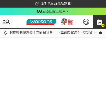
下載app最高回饋$350
本期活動詳情請點我
屈臣氏線上服務
0
激推換購優惠價！立即點我看
激推換購優惠價！立即點我看
下單選閃電送 1小時到貨！領神券