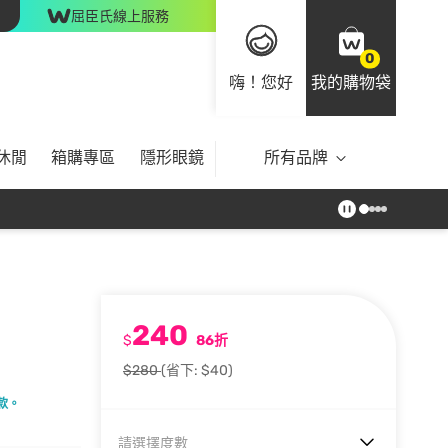
屈臣氏線上服務
0
嗨！您好
我的購物袋
休閒
箱購專區
隱形眼鏡
所有品牌
240
$
86折
$280
(省下: $40)
款。
請選擇度數