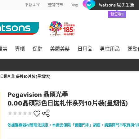
Watsons 屈氏生活
下載 APP
查詢門市
Blog
新登場!!
醫美
專櫃
保健
美體美髮
日用品
男性用品
運動
色日拋札佧系列10片裝(星烟恬)
Pegavision 晶碩光學
0.00晶碩彩色日拋札佧系列10片裝(星烟恬)
依據醫療器材管理法規定，本產品僅限「實體門市」銷售，請選擇門市取貨與付