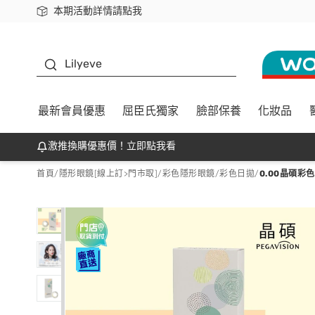
本期活動詳情請點我
下載app最高回饋$350
K beauty
Lilyeve
最新會員優惠
屈臣氏獨家
臉部保養
化妝品
激推換購優惠價！立即點我看
首頁
/
隱形眼鏡[線上訂>門市取]
/
彩色隱形眼鏡
/
彩色日拋
/
0.00晶碩彩