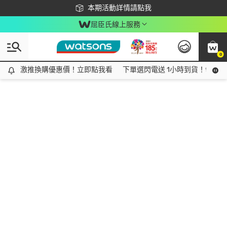
下載app最高回饋$350
本期活動詳情請點我
屈臣氏線上服務
0
激推換購優惠價！立即點我看
激推換購優惠價！立即點我看
下單選閃電送 1小時到貨！領神券