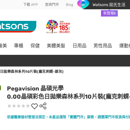
Watsons 屈氏生活
下載 APP
查詢門市
Blog
新登場!!
醫美
專櫃
保健
美體美髮
日用品
男性用品
運動
色日拋樂森林系列10片裝(龐克刺蝟-銀灰)
Pegavision 晶碩光學
0.00晶碩彩色日拋樂森林系列10片裝(龐克刺蝟
依據醫療器材管理法規定，本產品僅限「實體門市」銷售，請選擇門市取貨與付