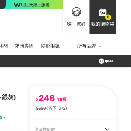
屈臣氏線上服務
0
嗨！您好
我的購物袋
休閒
箱購專區
隱形眼鏡
所有品牌
248
-銀灰)
$
78折
$320
(省下: $72)
款。
請選擇度數