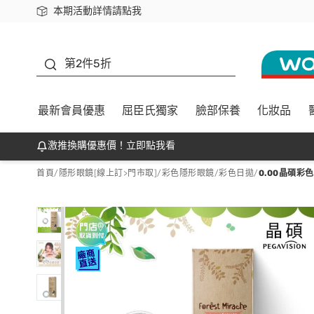
本期活動詳情請點我
下載app最高回饋$350
善存
第2件5折
最新會員優惠
屈臣氏獨家
臉部保養
化妝品
激推換購優惠價！立即點我看
首頁
/
隱形眼鏡[線上訂>門市取]
/
彩色隱形眼鏡
/
彩色日拋
/
0.00晶碩彩