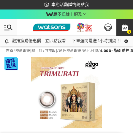
下載app最高回饋$350
本期活動詳情請點我
屈臣氏線上服務
0
激推換購優惠價！立即點我看
激推換購優惠價！立即點我看
下單選閃電送 1小時到貨！領神券
首頁
/
隱形眼鏡[線上訂>門市取]
/
彩色隱形眼鏡
/
彩色日拋
/
4.00D-晶碩 愛神