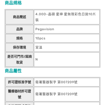
商品規格
4.00D-晶碩 愛神 愛無限彩色日拋10片
商品簡述
裝
品牌
Pegavision
規格
10pcs
保存環境
室溫
是否可門市/超商
N
取貨
商品屬性
許可證核准字號
衛署醫器製字 第007209號
醫療器材許可證
衛署醫器製字 第007209號
號