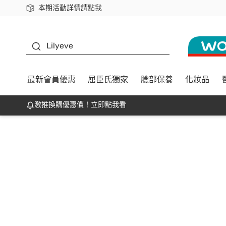
本期活動詳情請點我
下載app最高回饋$350
K beauty
Lilyeve
最新會員優惠
屈臣氏獨家
臉部保養
化妝品
激推換購優惠價！立即點我看