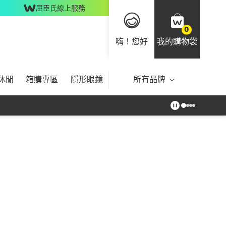
屈臣氏線上服務
0
嗨！您好
我的購物袋
休閒
箱購專區
隱形眼鏡
所有品牌