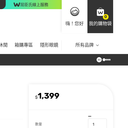
屈臣氏線上服務
0
嗨！您好
我的購物袋
休閒
箱購專區
隱形眼鏡
所有品牌
1,399
$
數量