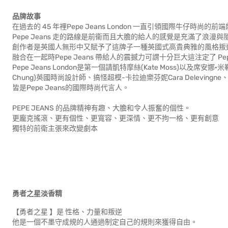
品牌故事
在過去的 45 年裡Pepe Jeans London 一直引領國際牛仔
Pepe Jeans 走的路線是前衞而且大膽的給人的感覺是充滿了浪漫與隨
創作者是英國人無形中又賦予了這牌子一種英國式高貴典雅的風格叛
融合在一起時Pepe Jeans 帶給人的震撼力可謂十分巨大這注定了 Pep
Pepe Jeans London是第一個請凱特摩絲(Kate Moss)以及席安娜·米
Chung)英國時尚設計師、搞怪超模-卡拉迪樂芬妮Cara Delevingne、時裝
皆是Pepe Jeans的國際時尚代言人。
PEPE JEANS 的品牌精神有趣、大膽和令人振奮的個性。
更龐克搖滾、更有個性、更寬容、更深情、更不拘一格、更有創意
獨特的前衛主張來改變劇本
勇者之星淡香精
【勇者之星 】是 性格、力量和叛逆
他是一個不墨守成規的人通過制定自己的規則來獲得自由。