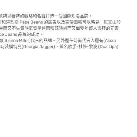
時尚的前端能夠以獨特的戰略和名聲打造一個國際知名品牌。
和這些從 Pepe Jeans 的廣告以及宣傳海報可以略見一斑又由於
逆而又不失貴族氣質當這兩種既時尚而又備受年輕人崇拜的元素
e Jeans 品牌的成功。
勒( Sienna Miller)代言的品牌。另外歷任時尚代言人還有(Alexa
模特兒(Georgia Jagger)、著名歌手-杜娃·黎波 (Dua Lipa)