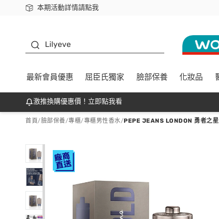
本期活動詳情請點我
下載app最高回饋$350
K beauty
Lilyeve
最新會員優惠
屈臣氏獨家
臉部保養
化妝品
激推換購優惠價！立即點我看
首頁
/
臉部保養
/
專櫃
/
專櫃男性香水
/
PEPE JEANS LONDON 勇者之