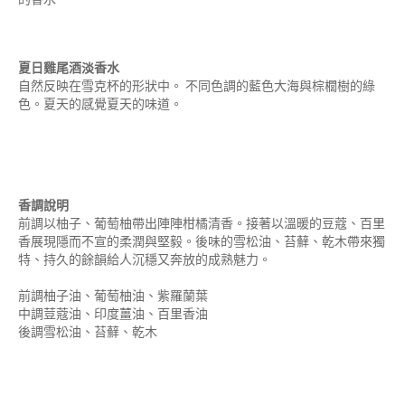
夏日雞尾酒淡香水
自然反映在雪克杯的形狀中。 不同色調的藍色大海與棕櫚樹的綠
色。夏天的感覺夏天的味道。
香調說明
前調以柚子、葡萄柚帶出陣陣柑橘清香。接著以溫暖的豆蔻、百里
香展現隱而不宣的柔潤與堅毅。後味的雪松油、苔蘚、乾木帶來獨
特、持久的餘韻給人沉穩又奔放的成熟魅力。
前調柚子油、葡萄柚油、紫羅蘭葉
中調荳蔻油、印度薑油、百里香油
後調雪松油、苔蘚、乾木