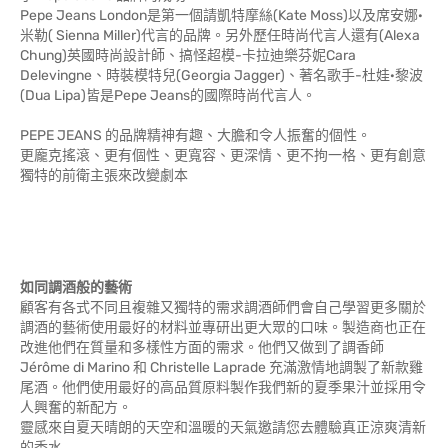
Pepe Jeans London是第一個請凱特摩絲(Kate Moss)以及席安娜·
米勒( Sienna Miller)代言的品牌。另外歷任時尚代言人還有(Alexa
Chung)英國時尚設計師、搞怪超模-卡拉迪樂芬妮Cara
Delevingne、時裝模特兒(Georgia Jagger)、著名歌手-杜娃·黎波
(Dua Lipa)皆是Pepe Jeans的國際時尚代言人。
PEPE JEANS 的品牌精神有趣、大膽和令人振奮的個性。
更龐克搖滾、更有個性、更寬容、更深情、更不拘一格、更有創意
獨特的前衛主張來改變劇本
如同調酒般的藝術
顧客有各式不同且複雜又獨特的需求調酒師們會自己學習更多關於
調酒的藝術使用最好的材料並專研出更大眾的口味。製造商也正在
改進他們在質量和多樣性方面的需求。他們又做到了調香師
Jérôme di Marino 和 Christelle Laprade 充滿激情地調製了新款雞
尾酒。他們使用最好的高品質原料製作我們新的夏季果汁並採用令
人興奮的新配方。
靈感來自夏天晴朗的天空和溫暖的天氣邀請您去體驗真正涼爽清新
的香水