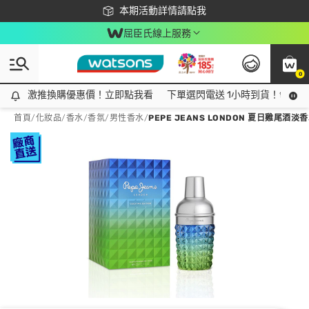
下載app最高回饋$350
本期活動詳情請點我
屈臣氏線上服務
0
激推換購優惠價！立即點我看
激推換購優惠價！立即點我看
下單選閃電送 1小時到貨！領神券
首頁
/
化妝品
/
香水/香氛
/
男性香水
/
PEPE JEANS LONDON 夏日雞尾酒淡香