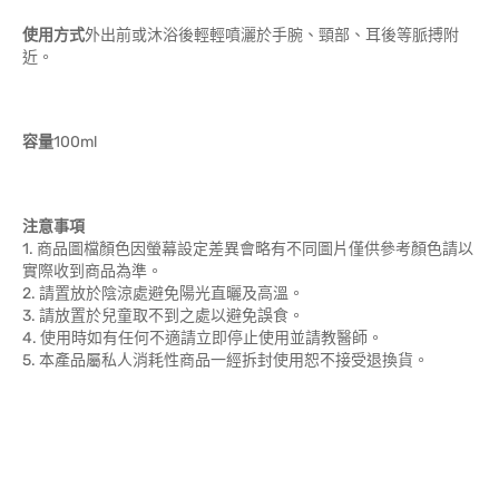
使用方式
外出前或沐浴後輕輕噴灑於手腕、頸部、耳後等脈搏附
近。
容量
100ml
注意事項
1. 商品圖檔顏色因螢幕設定差異會略有不同圖片僅供參考顏色請以
實際收到商品為準。
2. 請置放於陰涼處避免陽光直曬及高溫。
3. 請放置於兒童取不到之處以避免誤食。
4. 使用時如有任何不適請立即停止使用並請教醫師。
5. 本產品屬私人消耗性商品一經拆封使用恕不接受退換貨。