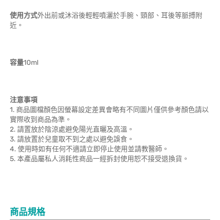
使用方式
外出前或沐浴後輕輕噴灑於手腕、頸部、耳後等脈搏附
近。
容量
10ml
注意事項
1. 商品圖檔顏色因螢幕設定差異會略有不同圖片僅供參考顏色請以
實際收到商品為準。
2. 請置放於陰涼處避免陽光直曬及高溫。
3. 請放置於兒童取不到之處以避免誤食。
4. 使用時如有任何不適請立即停止使用並請教醫師。
5. 本產品屬私人消耗性商品一經拆封使用恕不接受退換貨。
商品規格