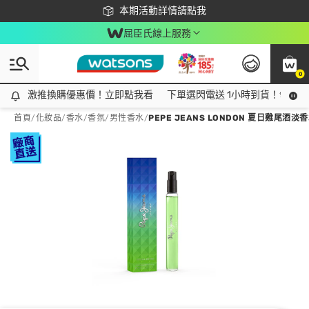
下載app最高回饋$350
本期活動詳情請點我
屈臣氏線上服務
0
激推換購優惠價！立即點我看
激推換購優惠價！立即點我看
下單選閃電送 1小時到貨！領神券
首頁
/
化妝品
/
香水/香氛
/
男性香水
/
PEPE JEANS LONDON 夏日雞尾酒淡香