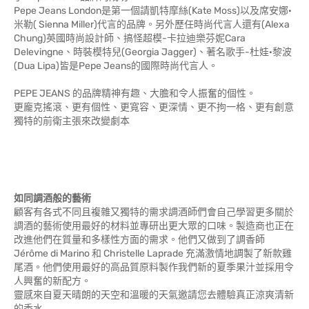
Pepe Jeans London是第一個請凱特摩絲(Kate Moss)以及席安娜·
米勒( Sienna Miller)代言的品牌。另外歷任時尚代言人還有(Alexa
Chung)英國時尚設計師、搞怪超模-卡拉迪樂芬妮Cara
Delevingne、時裝模特兒(Georgia Jagger)、著名歌手-杜娃·黎波
(Dua Lipa)皆是Pepe Jeans的國際時尚代言人。
PEPE JEANS 的品牌精神有趣、大膽和令人振奮的個性。
更龐克搖滾、更有個性、更寬容、更深情、更不拘一格、更有創意
獨特的前衛主張來改變劇本
如同調酒般的藝術
顧客有各式不同且複雜又獨特的需求調酒師們會自己學習更多關於
調酒的藝術使用最好的材料並專研出更大眾的口味。製造商也正在
改進他們在質量和多樣性方面的需求。他們又做到了調香師
Jérôme di Marino 和 Christelle Laprade 充滿激情地調製了新款雞
尾酒。他們使用最好的高品質原料製作我們新的夏季果汁並採用令
人興奮的新配方。
靈感來自夏天晴朗的天空和溫暖的天氣邀請您去體驗真正涼爽清新
的香水