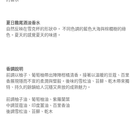
夏日雞尾酒淡香水
自然反映在雪克杯的形狀中。 不同色調的藍色大海與棕櫚樹的綠
色。夏天的感覺夏天的味道。
香調說明
前調以柚子、葡萄柚帶出陣陣柑橘清香。接著以溫暖的豆蔻、百里
香展現隱而不宣的柔潤與堅毅。後味的雪松油、苔蘚、乾木帶來獨
特、持久的餘韻給人沉穩又奔放的成熟魅力。
前調柚子油、葡萄柚油、紫羅蘭葉
中調荳蔻油、印度薑油、百里香油
後調雪松油、苔蘚、乾木