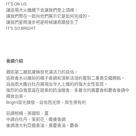
IT’S ON US
讓這場大火繼續下去讓我們登上頂峰。
讓我們聚在一起向他們展示它是如何完成的。
讓我們星際漫步吧是時候讓奇蹟發生了
IT’S SO BRIGHT
香調介紹
猶如第二層肌膚煥發充滿活力的自信。
這款香水以繽紛的橘子香調和清新活潑的薑梨二重奏交織開始。
自由而大膽白牡丹展現出令人上癮的的強大女性氣質。
強烈的自我意識在甜美的奶油檀香、多層次的廣藿香和麝香後調中
釋放出來。
Bright容光煥發、自信而光榮、與生俱有的
前調柑橘、英國梨、薑
中調白牡丹、茉莉花、暖膚香調
後調澳大利亞檀香油、廣藿香油、麝香