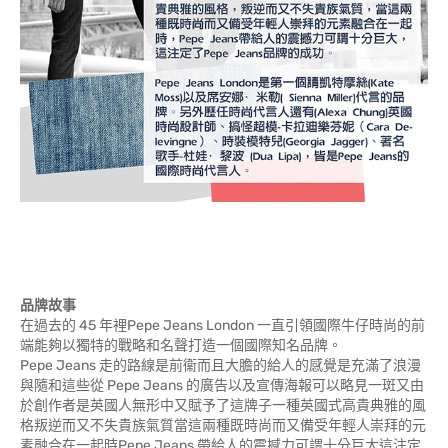
品牌故事
在過去的 45 年裡Pepe Jeans London 一直引領國際牛仔時尚的前
端能夠以獨特的戰略和名聲打造一個國際知名品牌。
Pepe Jeans 走的路線是前衞而且大膽的給人的感覺是充滿了浪漫
與隨和這些從 Pepe Jeans 的廣告以及宣傳海報可以略見一斑又由
於創作者是英國人無形中又賦予了這牌子一種英國式高貴典雅的風
格叛逆而又不失貴族氣質當這兩種既時尚而又備受年輕人崇拜的元
素融合在一起時Pepe Jeans 帶給人的震撼力可謂十分巨大這注定