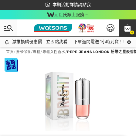
下載app最高回饋$350
本期活動詳情請點我
屈臣氏線上服務
0
激推換購優惠價！立即點我看
激推換購優惠價！立即點我看
下單選閃電送 1小時到貨！領神券
首頁
/
臉部保養
/
專櫃
/
專櫃女性香水
/
PEPE JEANS LONDON 粉戀之星淡香精