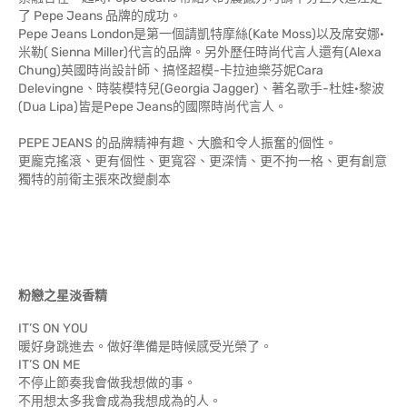
了 Pepe Jeans 品牌的成功。
Pepe Jeans London是第一個請凱特摩絲(Kate Moss)以及席安娜·
米勒( Sienna Miller)代言的品牌。另外歷任時尚代言人還有(Alexa
Chung)英國時尚設計師、搞怪超模-卡拉迪樂芬妮Cara
Delevingne、時裝模特兒(Georgia Jagger)、著名歌手-杜娃·黎波
(Dua Lipa)皆是Pepe Jeans的國際時尚代言人。
PEPE JEANS 的品牌精神有趣、大膽和令人振奮的個性。
更龐克搖滾、更有個性、更寬容、更深情、更不拘一格、更有創意
獨特的前衛主張來改變劇本
粉戀之星淡香精
IT’S ON YOU
暖好身跳進去。做好準備是時候感受光榮了。
IT’S ON ME
不停止節奏我會做我想做的事。
不用想太多我會成為我想成為的人。