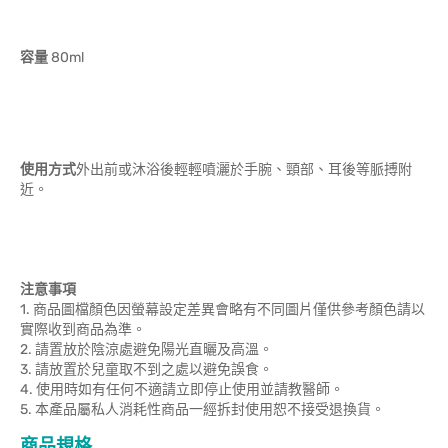
容量
80ml
使用方式
外出前或沐浴後輕輕噴灑於手腕、頸部、耳後等脈搏附
近。
注意事項
1. 商品圖檔顏色因螢幕設定差異會略有不同圖片僅供參考顏色請以
實際收到商品為準。
2. 請置放於陰涼處避免陽光直曬及高溫。
3. 請放置於兒童取不到之處以避免誤食。
4. 使用時如有任何不適請立即停止使用並請教醫師。
5. 本產品屬私人消耗性商品一經拆封使用恕不接受退換貨。
商品規格